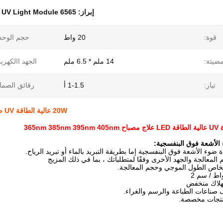
إبراز:
6565 SMD UV Light Module
قوة:
20 واط
حجم الوحد
ضيئة:
14 ملم * 6.5 ملم
الجهد االكهرب
تيار:
1-1.5 أ
رقائق الصما
20W عالية الطاقة UV ضوء وحدة المعالجة مصباح 365nm 385nm 395nm 405nm
الأشعة فوق البنفسجية:
وء الأشعة فوق البنفسجية إما بطريقة التبريد بالماء أو تبريد الرياح.
لمعالجة والجهد الأخرى وفقًا لمتطلباتك ، بما في ذلك المزيج
خاص الطول الموجي وحجم المعالجة.
تهلاك منخفض
صناعات الطباعة والرسم والغراء.
منتجات مخصصة.