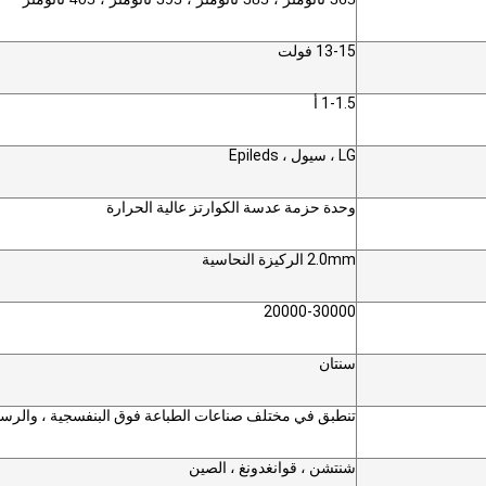
13-15 فولت
1-1.5 أ
LG ، سيول ، Epileds
وحدة حزمة عدسة الكوارتز عالية الحرارة
2.0mm الركيزة النحاسية
20000-30000
سنتان
تنطبق في مختلف صناعات الطباعة فوق البنفسجية ، والرسم
شنتشن ، قوانغدونغ ، الصين