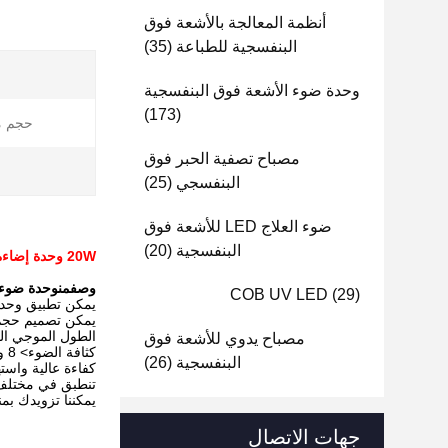
أنظمة المعالجة بالأشعة فوق
البنفسجية للطباعة
(35)
وحدة ضوء الأشعة فوق البنفسجية
(173)
حجم م
مصباح تصفية الحبر فوق
البنفسجي
(25)
ضوء العلاج LED للأشعة فوق
البنفسجية
(20)
20W وحدة إضاءة UV عالية الطاقة LED علاج مصباح 365nm 385nm 395nm 405nm
وصف
من
وحدة ضوء 
COB UV LED
(29)
يمكن تطبيق وحدة ض
يمكن تصميم حجم ا
الطول الموجي ال
مصباح يدوي للأشعة فوق
كثافة الضوء> 8 واط / سم 2
البنفسجية
(26)
كفاءة عالية واس
تنطبق في مختلف 
يمكننا تزويدك ب
جهات الاتصال