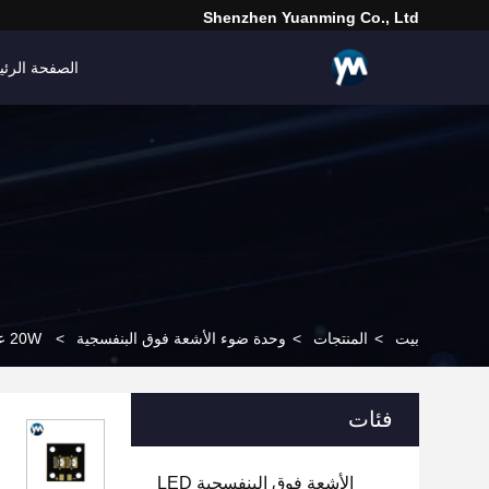
Shenzhen Yuanming Co., Ltd
الصفحة الرئي
بيت
>
المنتجات
>
وحدة ضوء الأشعة فوق البنفسجية
>
20W عالية الطاقة UV ضوء وحدة المعالجة مصباح 365nm 385nm 395nm 405nm
فئات
الأشعة فوق البنفسجية LED