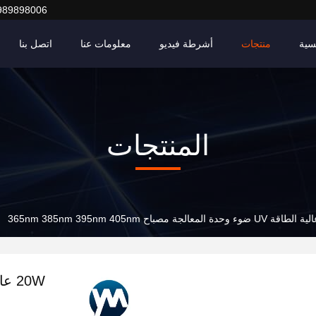
989898006
سية
منتجات
أشرطة فيديو
معلومات عنا
اتصل بنا
المنتجات