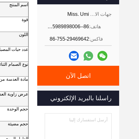
اسم المنتج
جهات الاتصال:
Miss. Umi
قوة
هاتف:
86--18926468268-15989898006
اللون
فاكس:
86-755-29469642
عدد حبات المصبا
نوع الصمام الثنا
اتصل الآن
مادة العدسة من 
عرض زاوية الع
راسلنا بالبريد الإلكتروني
حجم الوحدة
حجم مضيئة
الطول الموجي