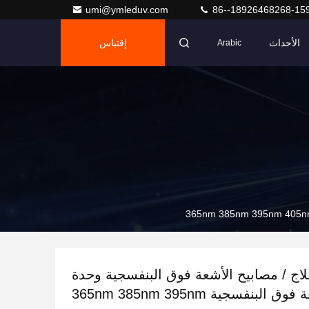
umi@ymleduv.com
86--18926468268-15
الأحداث
إقتباس
Arabic
ر علاج / مصابيح الأشعة فوق البنفسجية وحدة
LED للأشعة فوق البنفسجية 365nm 385nm 395nm