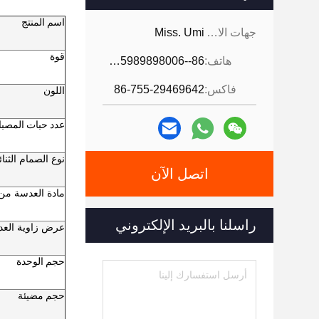
اسم المنتج
جهات الاتصال:
Miss. Umi
قوة
هاتف:
86--18926468268-15989898006
فاكس:
86-755-29469642
اللون
عدد حبات المصبا
نوع الصمام الثنا
اتصل الآن
مادة العدسة من 
راسلنا بالبريد الإلكتروني
عرض زاوية الع
حجم الوحدة
حجم مضيئة