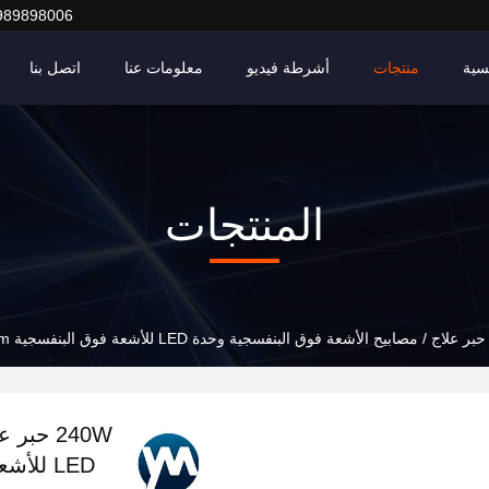
989898006
سية
منتجات
أشرطة فيديو
معلومات عنا
اتصل بنا
المنتجات
240W حب