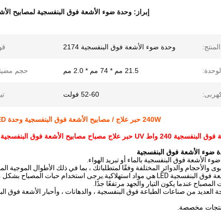
إبراز:
وحدة ضوء الأشعة فوق البنفسجية لمصابيح الأش
لمنتج:
وحدة ضوء الأشعة فوق البنفسجية 2174
قو
وحدة:
21.5 مم * 74 مم * 2.0 مم
حجم مضيئة
كهربى:
52-60 فولت
تي
240W حبر علاج / مصابيح الأشعة فوق البنفسجية وحدة LED للأشعة فوق البنفسجية 365nm 385nm 395nm 405nm
اح مصابيح الأشعة فوق البنفسجية 365nm 385nm 395nm 405nm
 ضوء الأشعة فوق البنفسجية
وء الأشعة فوق البنفسجية بالماء أو تبريد الهواء.
والأحجام والدوائر المختلفة وفقًا لمتطلباتك ، بما في ذلك الأطوال الموجية الم
.يرجى استخدام حبات المصباح بشكل معقول لإطالة عمر الخدمة ،
لمصباح عندما يكون التيار والجهد مرتفعًا جدًا.
جة العديد من صناعات الطباعة فوق البنفسجية ، والدهانات ، وأحبار الأشعة فوق ا
منتجات مخصصة.