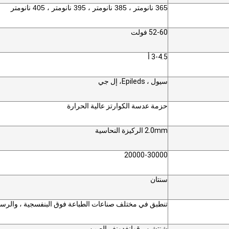
365 نانومتر ، 385 نانومتر ، 395 نانومتر ، 405 نانومتر
52-60 فولت
3-4.5 أ
سيول ، Epileds
، إل جي
حزمة عدسة الكوارتز عالية الحرارة
2.0mm الركيزة النحاسية
20000-30000
سنتان
تنطبق في مختلف صناعات الطباعة فوق البنفسجية ، والرسم
شنتشن ، قوانغدونغ ، الصين