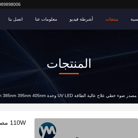
989898006
سية
منتجات
أشرطة فيديو
معلومات عنا
اتصل بنا
المنتجات