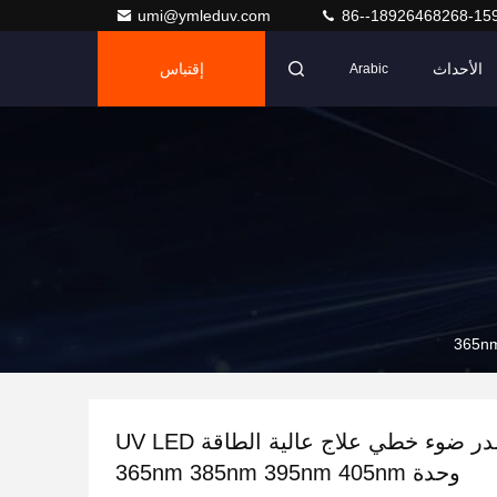
umi@ymleduv.com
86--18926468268-15
الأحداث
إقتباس
Arabic
110W مصدر ضوء خطي علاج عالية الطاقة UV LED
وحدة 365nm 385nm 395nm 405nm