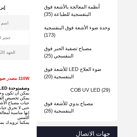
أنظمة المعالجة بالأشعة فوق
إبر
البنفسجية للطباعة
(35)
اسم ا
وحدة ضوء الأشعة فوق البنفسجية
(173)
حجم ال
مصباح تصفية الحبر فوق
الجهد اال
البنفسجي
(25)
ضوء العلاج LED للأشعة فوق
البنفسجية
(20)
110W مصدر ضوء خطي علاج عالي الطاقة UV LED وحدة 365nm 385nm 395nm 405nm
وصف
من
وحدة LED للأشعة فوق البنفسجية:
COB UV LED
(29)
يمكن أن تكون وحدة UV LED مبردة بالماء أو مبردة
يمكن تخصيص القوى 
حبات مصباح الأشعة فوق البنفسجية LED هي مواد استهلاكية
مصباح يدوي للأشعة فوق
حتى لا تحرق حبات ا
البنفسجية
(26)
إنها مناسبة لمعال
اللمس.
يمكننا تزويدك ب
جهات الاتصال