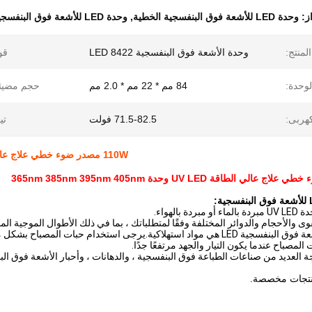
از:
وحدة LED للأشعة فوق البنفسجية الخطية
,
وحدة LED للأشعة فوق البنفسجية 82.5 فولت
لمنتج:
وحدة الأشعة فوق البنفسجية LED 8422
قو
وحدة:
84 مم * 22 مم * 2.0 مم
حجم مضيئة
كهربى:
71.5-82.5 فولت
تي
110W مصدر ضوء خطي علاج عالية الطاقة UV LED وحدة 365nm 385nm 395nm 405nm
 بالهواء.
والأحجام والدوائر المختلفة وفقًا لمتطلباتك ، بما في ذلك الأطوال الموجية الم
.يرجى استخدام حبات المصباح بشكل معقول لإطالة عمر الخدمة ،
لمصباح عندما يكون التيار والجهد مرتفعًا جدًا.
جة العديد من صناعات الطباعة فوق البنفسجية ، والدهانات ، وأحبار الأشعة فوق ا
منتجات مخصصة.