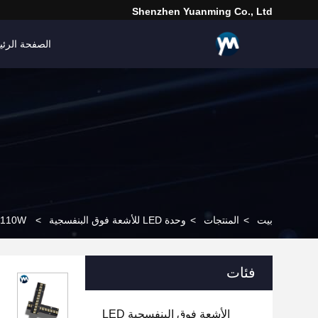
Shenzhen Yuanming Co., Ltd
الصفحة الرئي
بيت
>
المنتجات
>
وحدة LED للأشعة فوق البنفسجية
>
110W مصدر ضوء خطي علاج عالية الطاقة UV LED وحدة 365nm 385nm 395nm 405nm
فئات
الأشعة فوق البنفسجية LED