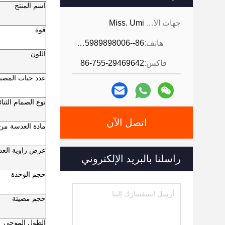
اسم المنتج
جهات الاتصال:
Miss. Umi
قوة
هاتف:
86--18926468268-15989898006
اللون
فاكس:
86-755-29469642
عدد حبات المصب
نوع الصمام الثنا
اتصل الآن
مادة العدسة من 
عرض زاوية الع
راسلنا بالبريد الإلكتروني
حجم الوحدة
حجم مضيئة
الطول الموجي