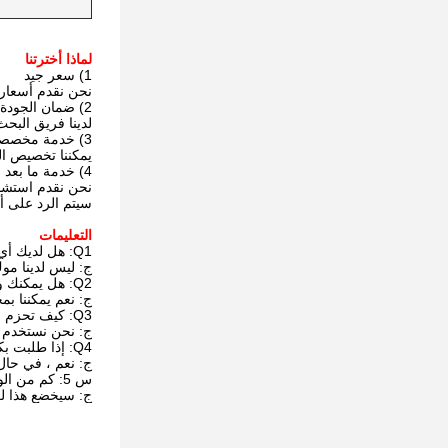
لماذا أخترتنا
1) سعر جيد
نحن نقدم أسعار ا
2) ضمان الجودة
لدينا فريق البح
3) خدمة مخصصة
يمكننا تخصيص الم
4) خدمة ما بعد البيع
نحن نقدم استشار
سيتم الرد على أي أسئلة حول UV LED من قب
التعليمات
Q1: هل لديك أي موك؟
ج: ليس لدينا مو
Q2: هل يمكنك وضع شعاري على المنتجات؟
ج: نعم يمكننا بم
Q3: كيف تحزم منتجاتك؟
ج: نحن نستخدم ع
Q4: إذا طلبت بكميات كبيرة ، فهل سيكون هناك أي خصم؟
ج: نعم ، في حال
س 5: كم من الوقت ستكون المهلة؟
ج: سيخضع هذا لكمية طلبك.عادة ،