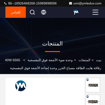
86--18926468268-15989898006
umi@ymleduv.com
إقتباس
المنتجات
بيت
>
المنتجات
>
وحدة ضوء الأشعة فوق البنفسجية
>
6565 40W
رقاقة هايت الطاقة مصباح الخرز وحدة إضاءة الأشعة فوق البنفسجية
365nm 385nm 395nm 405nm