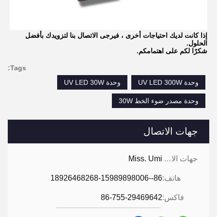
إذا كانت لديك احتياجات أخرى ، فيرجى الاتصال بنا لتزويدك بأفضل
الحلول.
شكرًا لكم على اهتمامكم.
Tags:
وحدة UV LED 300W
وحدة UV LED 30W
وحدة مصدر ضوء الخط 30W
جهات الاتصال
جهات الاتصال:
Miss. Umi
هاتف:
86--18926468268-15989898006
فاكس:
86-755-29469642