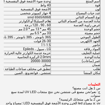
اسم المنتج
وحدة ضوء الأشعة فوق البنفسجية 4513
قوة
40 واط
لون
الأشعة فوق البنفسجية
عدد حبات المصباح
4 جهاز كمبيوتر شخصى
نوع الصمام الثنائي
6565/6868 smd
مادة العدسة من الصمام الثنائي
هلام السيليكا أو الكوارتز
عرض زاوية العدسة
60 ، 90 ، 120 درجة
حجم الوحدة
45 مم * 13 مم * 2.0 مم
حجم مضيئة
33 مم * 6.5 مم
الطول الموجي
365 نانومتر ، 385 نانومتر ، 395 نانومتر ، 405 نانومتر
الجهد االكهربى
26-30 فولت
حاضِر
1-1.5 أ
المواد رقاقة
LG ، سيول ، Epileds
عملية التغليف
حزمة عدسة الكوارتز عالية الحرارة
مادة الوحدة
2.0mm الركيزة النحاسية
عمر (ساعات)
20000-30000
ضمان
سنتان
طلب
تنطبق في مختلف صناعات الطباعة فوق 
مكان المنشأ
شنتشن ، قوانغدونغ ، الصين
التعليمات
س 1.هل انت مصنع؟
ج: نعم!نحن مصنع فى شنتشن.نحن ننتج منتجات UV LED لمدة سبع
سنوات.
س 2.ما هي منتجاتك الرئيسية؟
a: uv مصباح led الخرز.وحدة الأشعة فوق البنفسجية LED ؛مصباح واحد