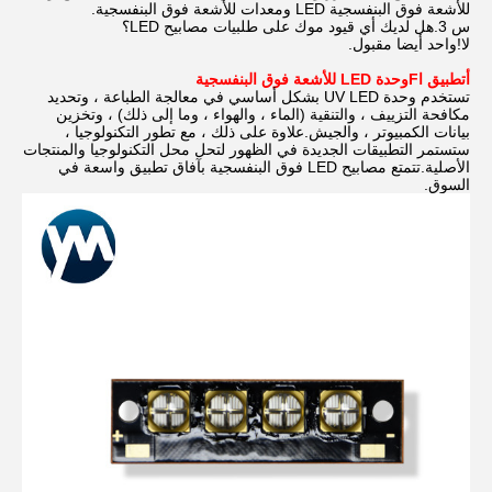
للأشعة فوق البنفسجية LED ومعدات للأشعة فوق البنفسجية.
س 3.هل لديك أي قيود موك على طلبيات مصابيح LED؟
لا!واحد أيضا مقبول.
أ
تطبيق
ا
F
وحدة LED للأشعة فوق البنفسجية
تستخدم وحدة UV LED بشكل أساسي في معالجة الطباعة ، وتحديد
مكافحة التزييف ، والتنقية (الماء ، والهواء ، وما إلى ذلك) ، وتخزين
بيانات الكمبيوتر ، والجيش.علاوة على ذلك ، مع تطور التكنولوجيا ،
ستستمر التطبيقات الجديدة في الظهور لتحل محل التكنولوجيا والمنتجات
الأصلية.تتمتع مصابيح LED فوق البنفسجية بآفاق تطبيق واسعة في
السوق.