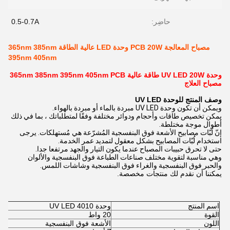
حاضِر:
0.5-0.7A
مصباح المعالجة PCB 20W وحدة LED عالية الطاقة 365nm 385nm
395nm 405nm
وحدة UV LED 20W طاقة عالية 365nm 385nm 395nm 405nm PCB
مصباح العلاج
وصف المنتج للوحدة UV LED
ويمكن أن تكون وحدة UV LED مبردة بالماء أو مبردة بالهواء.
يمكن تخصيص طاقات وأحجام ودوائر مختلفة وفقًا لمتطلباتك ، بما في ذلك
أطوال موجة مختلطة.
إنّ لُبّات مصابيح الأشعة فوق البنفسجية المُشرّعة هي مُستهلكات. يرجى
استخدام لُبّات المصابيح بشكل معقول لتمديد عمر الخدمة.
حتى لا تحرق حبيبات المصباح عندما يكون التيار والجهد مرتفعا جدا.
وهي مناسبة لتقوية مختلف صناعات الطباعة فوق البنفسجية والألوان
والحبر فوق البنفسجية والغراء فوق البنفسجية وشاشات اللمس.
يمكننا أن نقدم لك منتجات مخصصة.
اسم المنتج
وحدة UV LED 4010
القوة
20 واط
اللون
الأشعة فوق البنفسجية