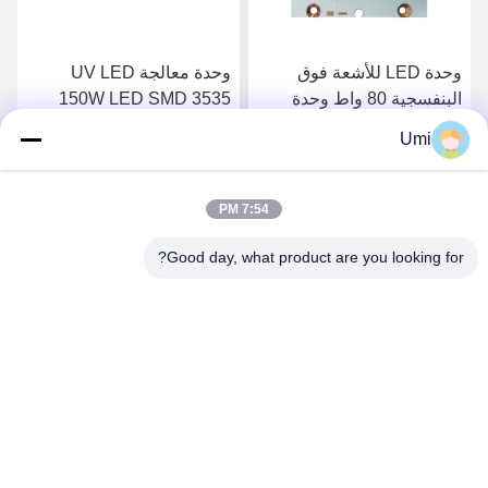
وحدة LED للأشعة فوق
وحدة معالجة UV LED
البنفسجية 80 واط وحدة
150W LED SMD 3535
LED ضوء الأشعة فوق
رقاقة UV LED نظام معالجة
Umi
البنفسجية حبر علاج طباعة
طباعة عدسة كوارتز
احصل على افضل سعر
احصل على افضل سعر
صناعات الكوارتز عدسة
7:54 PM
Good day, what product are you looking for?
shenzhen yuanming co., ltd
umi@ymleduv.com
86--18926468268-15989898006
الطابق الثالث، المبنى 2، منطقة جينغشينغ الصناعية، رقم 119