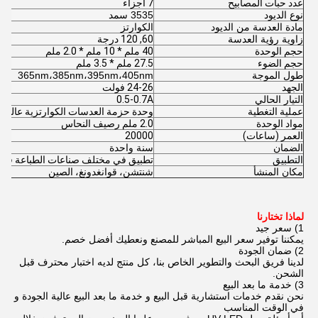
عدد حبات المصابيح
7 أجزاء
نوع الديود
3535 سمد
مادة العدسة من الديود
الكوارتز
زاوية رؤية العدسة
60, 120 درجة
حجم الوحدة
40 ملم * 10 ملم * 2.0 ملم
حجم الضوء
27.5 ملم * 3.5 ملم
طول الموجة
365nm،385nm،395nm،405nm
الجهد
24-26 فولت
التيار الحالي
0.5-0.7A
عملية التغطية
وحدة حزمة العدسات الكوارتزية عالية ا
مواد الوحدة
2.0 ملم رصيف النحاس
العمر (ساعات)
20000
الضمان
سنة واحدة
التطبيق
تطبيق في مختلف صناعات الطباعة فوق ا
مكان المنشأ
شنتشن، قوانغدونغ، الصين
لماذا تختارنا
1) سعر جيد
يمكننا توفير سعر البيع المباشر للمصنع ونعطيك أفضل خصم.
2) ضمان الجودة
لدينا فريق البحث والتطوير الخاص بنا، كل منتج لديه اختبار محترف قبل
الشحن.
3) خدمة ما بعد البيع
نحن نقدم خدمات استشارية قبل البيع و خدمة ما بعد البيع عالية الجودة و
في الوقت المناسب