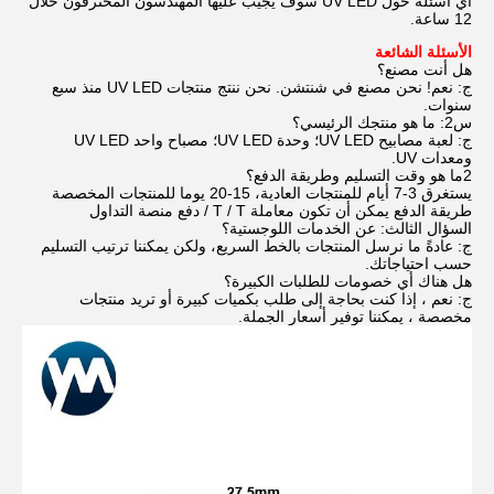
أي أسئلة حول UV LED سوف يجيب عليها المهندسون المحترفون خلال
12 ساعة.
الأسئلة الشائعة
هل أنت مصنع؟
ج: نعم! نحن مصنع في شنتشن. نحن ننتج منتجات UV LED منذ سبع
سنوات.
س2: ما هو منتجك الرئيسي؟
ج: لعبة مصابيح UV LED؛ وحدة UV LED؛ مصباح واحد UV LED
ومعدات UV.
2ما هو وقت التسليم وطريقة الدفع؟
يستغرق 3-7 أيام للمنتجات العادية، 15-20 يوما للمنتجات المخصصة
طريقة الدفع يمكن أن تكون معاملة T / T / دفع منصة التداول
السؤال الثالث: عن الخدمات اللوجستية؟
ج: عادةً ما نرسل المنتجات بالخط السريع، ولكن يمكننا ترتيب التسليم
حسب احتياجاتك.
هل هناك أي خصومات للطلبات الكبيرة؟
ج: نعم ، إذا كنت بحاجة إلى طلب بكميات كبيرة أو تريد منتجات
مخصصة ، يمكننا توفير أسعار الجملة.