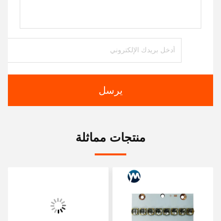
يرسل
منتجات مماثلة