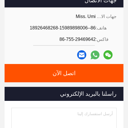
جهات الاتصال
جهات الاتصال:
Miss. Umi
هاتف:
86--18926468268-15989898006
فاكس:
86-755-29469642
اتصل الآن
راسلنا بالبريد الإلكتروني