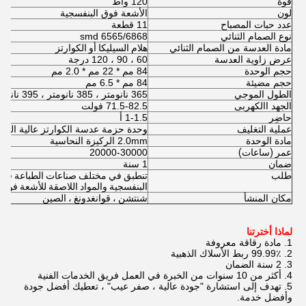
قوة
120 واط
لون
الأشعة فوق البنفسجية
عدد حبات المصباح
11 قطعة
نوع الصمام الثنائي
6565/6868 smd
مادة العدسة من الصمام الثنائي
هلام السيليكا أو الكوارتز
عرض زاوية العدسة
60 ، 90 ، 120 درجة
حجم الوحدة
84 مم * 22 مم * 2.0 مم
حجم مضيئة
84 مم * 6.5 مم
الطول الموجي
365 نانومتر ، 385 نانومتر ، 395 نانومتر ، 405 نانومتر
الجهد االكهربى
71.5-82.5 فولت
حاضِر
1-1.5 أ
عملية التغليف
وحدة حزمة عدسة الكوارتز عالية الحرا
مادة الوحدة
2.0mm الركيزة النحاسية
عمر (ساعات)
20000-30000
ضمان
1 سنة
طلب
البنفسجية والمواد اللاصقة للأشعة فو
مكان المنشأ
شنتشن ، قوانغدونغ ، الصين
لماذا أخترتنا
1. مادة رقاقة معروفة
2. 99.99٪ ربط الأسلاك الذهبية
3. 2 سنة الضمان
4. أكثر من 10 سنوات من الخبرة في العمل فريق الخدمات الفنية
5. تهدف إلى استشارة "جودة عالية ، صفر عيب" ، تعطيك أفضل جودة
وأفضل خدمة.