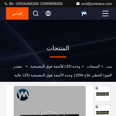
86--18926468268-15989898006
umi@ymleduv.com
إقتباس
المنتجات
بيت
>
المنتجات
>
وحدة LED للأشعة فوق البنفسجية
>
مصدر
الضوء الخطي علاج 120W وحدة الأشعة فوق البنفسجية LED عالية
الطاقة 365nm 385nm 395nm 405nm