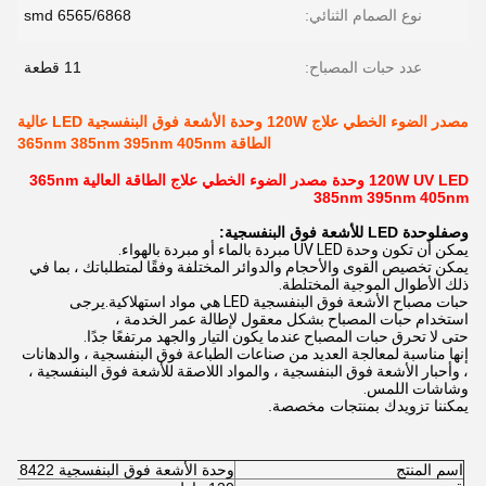
نوع الصمام الثنائي:
6565/6868 smd
عدد حبات المصباح:
11 قطعة
مصدر الضوء الخطي علاج 120W وحدة الأشعة فوق البنفسجية LED عالية
الطاقة 365nm 385nm 395nm 405nm
120W UV LED وحدة مصدر الضوء الخطي علاج الطاقة العالية 365nm
385nm 395nm 405nm
وصف
ل
وحدة LED للأشعة فوق البنفسجية:
يمكن أن تكون وحدة UV LED مبردة بالماء أو مبردة بالهواء.
يمكن تخصيص القوى والأحجام والدوائر المختلفة وفقًا لمتطلباتك ، بما في
ذلك الأطوال الموجية المختلطة.
حبات مصباح الأشعة فوق البنفسجية LED هي مواد استهلاكية.يرجى
استخدام حبات المصباح بشكل معقول لإطالة عمر الخدمة ،
حتى لا تحرق حبات المصباح عندما يكون التيار والجهد مرتفعًا جدًا.
إنها مناسبة لمعالجة العديد من صناعات الطباعة فوق البنفسجية ، والدهانات
، وأحبار الأشعة فوق البنفسجية ، والمواد اللاصقة للأشعة فوق البنفسجية ،
وشاشات اللمس.
يمكننا تزويدك بمنتجات مخصصة.
اسم المنتج
وحدة الأشعة فوق البنفسجية LED 8422