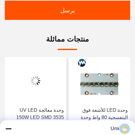
يرسل
منتجات مماثلة
وحدة LED للأشعة فوق
وحدة معالجة UV LED
البنفسجية 80 واط وحدة
150W LED SMD 3535
LED ضوء الأشعة فوق
رقاقة UV LED نظام معالجة
Umi
البنفسجية حبر علاج طباعة
طباعة عدسة كوارتز