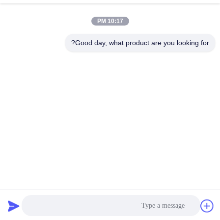
احصل على افضل سعر
احصل على افضل سعر
صناعات الكوارتز عدسة
10:17 PM
Good day, what product are you looking for?
shenzhen yuanming co., ltd
umi@ymleduv.com
86--18926468268-15989898006
الطابق الثالث، المبنى 2، منطقة جينغشينغ الصناعية، رقم 119
شارع هوافان، شارع دالانغ، منطقة لونغهوا، شنشن، 518109
الصين نوعية جيدة الأشعة فوق البنفسجية LED SMD المورد. حقوق
النشر © 2021-2026 uvledsmd.com . كل الحقوق محفوظة.