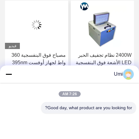
فيديو
2400W نظام تجفيف الحبر
مصباح فوق البنفسجية 360
LED الأشعة فوق البنفسجية
واط لجهاز أوفست 395nm
مصباح تبريد المياه
UV ضوء طابعة مسطحة led
Umi
uva
احصل على افضل سعر
احصل على افضل سعر
7:26 AM
Good day, what product are you looking for?
shenzhen yuanming co., ltd