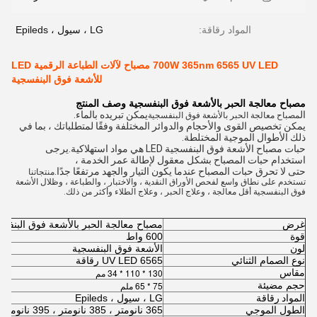
المواد رقاقة:
LG ، سيول ، Epileds
700W 365nm 6565 UV LED مصباح لآلات الطباعة الرقمية LED
للأشعة فوق البنفسجية
مصباح معالجة الحبر بالأشعة فوق البنفسجية
وصف المنتج
ال
يمكن تبريده بالماء.
مصباح معالجة الحبر بالأشعة فوق البنفسجية
يمكن تخصيص القوى والأحجام والدوائر المختلفة وفقًا لمتطلباتك ، بما في
ذلك الأطوال الموجية المختلطة.
حبات مصباح الأشعة فوق البنفسجية LED هي مواد استهلاكية.يرجى
استخدام حبات المصباح بشكل معقول لإطالة عمر الخدمة ،
حتى لا تحرق حبات المصباح عندما يكون التيار والجهد مرتفعًا جدًا.
منتجاتنا
تستخدم على نطاق واسع لفحص الأوراق النقدية ، والاختبار ، والطباعة ، وظلال الأشعة
فوق البنفسجية أقل معالجة ، وعلاج الحبر ، وعلاج الطلاء وأكثر من ذلك.
غرض
مصباح معالجة الحبر بالأشعة فوق البنفسجية 600
قوة
600 واط
لون
الأشعة فوق البنفسجية
نوع الصمام الثنائي
6565 UV LED رقاقة
مقاس
130 * 110 * 34 مم
حجم مضيئة
75 * 65 ملم
المواد رقاقة
LG ، سيول ، Epileds
الطول الموجي
365 نانومتر ، 385 نانومتر ، 395 نانومتر ، 405 نانومتر