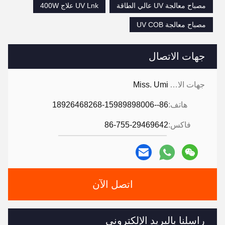
مصباح معالجة UV عالي الطاقة
UV Lnk علاج 400W
مصباح معالجة UV COB
جهات الاتصال
جهات الاتصال:
Miss. Umi
هاتف:
86--18926468268-15989898006
فاكس:
86-755-29469642
اتصل الآن
راسلنا بالبريد الإلكتروني