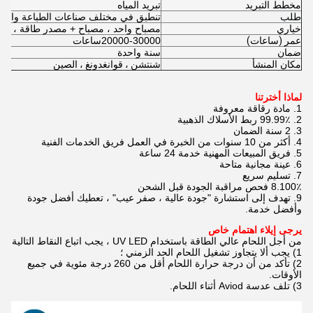
مخطط التبريد
تبريد المياه
طلب
تنطبق في مختلف صناعات الطباعة والرس
خياري
مصباح واحد ، مصباح + مصدر طاقة ، مص
عمر (ساعات)
20000-30000
ساعات
ضمان
سنة واحدة
مكان المنشأ
شنتشن ، قوانغدونغ ، الصين
لماذا أخترتنا
1. مادة رقاقة معروفة
2. 99.99٪ ربط الأسلاك الذهبية
3. 2 سنة الضمان
4. أكثر من 10 سنوات من الخبرة في العمل فريق الخدمات الفنية
5. فريق المبيعات المهنية خدمة 24 ساعة
6. عينة مجانية متاحة
7. تسليم سريع
8.100٪ فحص مراقبة الجودة قبل الشحن
9. تهدف إلى استشارة "جودة عالية ، صفر عيب" ، تعطيك أفضل جودة
وأفضل خدمة.
يرجى إيلاء اهتمام خاص
من أجل اللحام عالي الطاقة باستخدام UV LED ، يجب اتباع النقاط التالية
1) يجب ألا يتجاوز تشغيل اللحام الحد الزمني ؛
2) تأكد من أن درجة حرارة اللحام أقل من 260 درجة مئوية في جميع
الأوقات.
3) تلف عدسة Aviod أثناء اللحام.