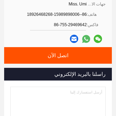
جهات الاتصال:
Miss. Umi
هاتف:
86--18926468268-15989898006
فاكس:
86-755-29469642
اتصل الآن
راسلنا بالبريد الإلكتروني