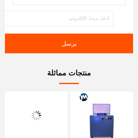
يرسل
منتجات مماثلة