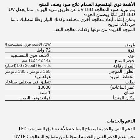
الأشعة فوق البنفسجية الصمام علاج ضوء وصف المنتج
يتم تبريد ضوء المعالجة UV LED عن طريق تبريد الهواء ، مما يجعل UV
LED أكثر ثباتًا ويضمن الجودة.
يمكن إنشاء أبعاد معالجة أخرى مختلفة وكذلك التيار وفقًا لمطلبك ، بما
في ذلك المزيج
الموجة الفريدة من نوعها وكذلك معالجة البعد.
غرض
72W الأشعة فوق البنفسجية الصمام علاج مصباح يدوي
قوة
72 واط
لون
الأشعة فوق البنفسجية
حجم المنتج
42 * 42 * 112 ملم
المواد رقاقة
LG / Seoul / Epileds (اختياري)
الطول الموجي
365 نانومتر ، 385 نانومتر ، 395 نانومتر ، 405 نانومتر
مخطط التبريد
هواء
تبريد
طلب
تنطبق في مختلف صناعات الط
عمر (ساعات)
10000
ضمان
1 سنة
مكان المنشأ
قوانغدونغ ، الصين
الدعم والخدمات:
الدعم الفني والخدمة لمصباح المعالجة بالأشعة فوق البنفسجية LED
نحن نقدم الدعم الفني والخدمة لمنتجاتنا من مصابيح المعالجة UV LED.