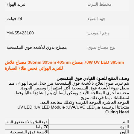
مخطط التبريد:
تبريد الهواء
جهد الضوء:
24 فولت
رقم الموديل:
YM-S5423100
نوع مصباح يدوي:
مصباح يدوي للأشعة فوق البنفسجية
70W UV LED 365nm مصباح 385nm 395nm 405nm مصباح فلاش
للتبريد الهوائي فحص طلاء السيارة
وصف المنتج للضوء القيادي فوق البنفسجي
يتم تبريد ضوء العلاج بالأشعة فوق البنفسجية من خلال تبريد الهواء ، مما
يجعل ضوء الأشعة فوق البنفسجية أكثر استقراراً ويضمن الجودة.
مختلفة أخرى المعالجة الأبعاد ويمكن أيضا أن يتم إنشاؤها حاليا وفقا
لمتطلباتك، بما في ذلك مزيج
الموجة العاشرة الموجة الفريدة وكذلك معالجة البعد.
منتجاتنا الرئيسية هي
UVA/UVC LED؛ UV LED Module؛ UV LED
Curing Head.
البند
ضوء العلاج بالأشعة فوق البنفسجي
القوة
70 واط
اللون
الأشعة فوق البنفسجية