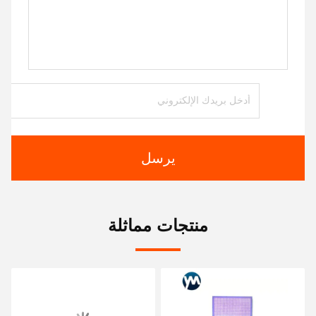
يرسل
منتجات مماثلة