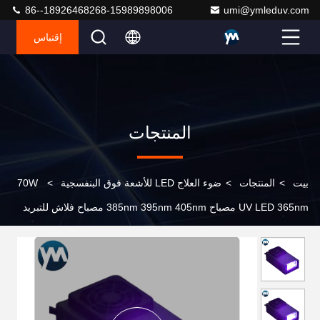
86--18926468268-15989898006
umi@ymleduv.com
إقتباس
المنتجات
بيت
>
المنتجات
>
ضوء العلاج LED للأشعة فوق البنفسجية
>
70W
UV LED 365nm مصباح 385nm 395nm 405nm مصباح فلاش للتبريد
الهوائي فحص طلاء السيارة