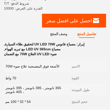
شروط الدفع: T/T
القدرة على العرض: 10000
احصل على افضل سعر
تفاصيل المنتج
وصف المنتج
إبراز:
مصباح فانوس UV LED 70W لتحقيق طلاء السيارة
,
مصباح LED UV 365nm مع تبريد الهواء
,
ضوء UV LED العلاج 70W مع الضمان
الاسم:
الأشعة فوق البنفسجية علاج ضوء 70W
القوة:
70 واط
365 نانومتر ، 385 نانومتر ، 395 نانومتر
طول الموجة:
، 405 نانومتر
حجم المنتج:
54 * 32 * 100 مم