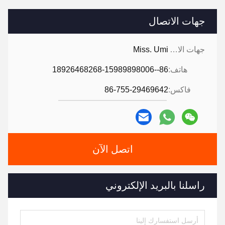
جهات الاتصال
جهات الاتصال:
Miss. Umi
هاتف:
86--18926468268-15989898006
فاكس:
86-755-29469642
اتصل الآن
راسلنا بالبريد الإلكتروني