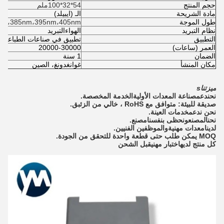
حجم المنتج
54*32*100ملم
مادة الشريحة
الـ (ايبيلد)
طول الموجة
nm،385nm،395nm،405nm
نظام التبريد
الهواء
التبريد
التطبيق
تطبيق في صناعات الطباعة ال
العمر (ساعات)
20000-30000
الضمان
1 سنة
مكان المنشأ
غوانغدونغ، الصين
ميزتنا
s
نحن
دعم
صناعة المعدات الأولية
الخدمة المخصصة
.
صديقة للبيئة
: متوافق مع RoHS ، خالي من الزئبق.
نحن ندعم
خدمات العينة
.
نحن
المصنع
ونحظى بنفسنا
مصنع
.
لدينا
معدات مهنية
و
الموظفين الفنيين
.
MOQ يمكن طلب حتى قطعة واحدة للتحقق من الجودة.
كل منتج لديه
اختبار مهني
قبل الشحن