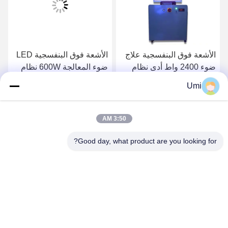
الأشعة فوق البنفسجية علاج
الأشعة فوق البنفسجية LED
ضوء 2400 واط أدى نظام
ضوء المعالجة 600W نظام
تجفيف الحبر الأشعة فوق
المعالجة بالأشعة فوق
Umi
البنفسجية الصمام مصباح
البنفسجية LED آلة علاج
احصل على افضل سعر
احصل على افضل سعر
الأشعة فوق البنفسجية ضوء
الأشعة فوق البنفسجية
الأشعة فوق البنفسجية
3:50 AM
Good day, what product are you looking for?
shenzhen yuanming co., ltd
umi@ymleduv.com
86--18926468268-15989898006