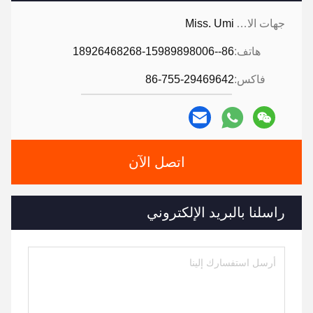
جهات الاتصال:
Miss. Umi
هاتف:
86--18926468268-15989898006
فاكس:
86-755-29469642
اتصل الآن
راسلنا بالبريد الإلكتروني