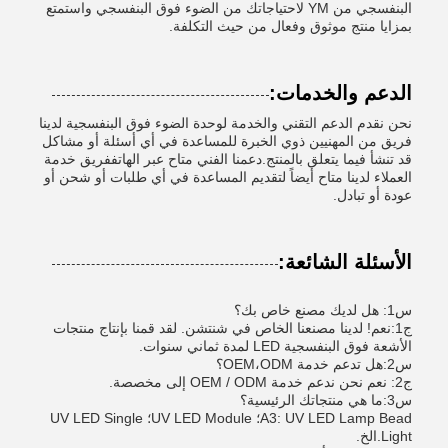
البنفسجي من YM لاحتياجاتك من الضوء فوق البنفسجي واستمتع
بمزايا منتج موثوق وفعال من حيث التكلفة.
الدعم والخدمات:
نحن نقدم الدعم التقني والخدمة لوحدة الضوء فوق البنفسجية لدينا
فريق من المهنيين ذوي الخبرة للمساعدة في أي أسئلة أو مشاكل
قد تنشأ فيما يتعلق بالمنتج.دعمنا الفني متاح عبر الهاتففريق خدمة
العملاء لدينا متاح أيضاً لتقديم المساعدة في أي طلبات أو شحن أو
عودة أو تبادل.
الأسئلة الشائعة:
س1: هل لديك مصنع خاص بك؟
ج1:نعم! لدينا مصنعنا الخاص في شنتشن. لقد قمنا بإنتاج منتجات
الأشعة فوق البنفسجية LED لمدة ثماني سنوات.
س2:هل تدعم خدمة OEM،ODM؟
ج2: نعم نحن ندعم خدمة OEM / ODM إلى مخصصة.
س3:ما هي منتجاتك الرئيسية؟
A3: UV LED Lamp Bead؛ UV LED Module؛ UV LED Single
Light.الخ.