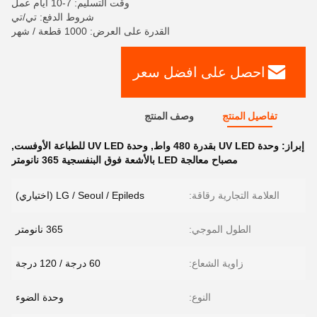
وقت التسليم: 7-10 أيام عمل
شروط الدفع: تي/تي
القدرة على العرض: 1000 قطعة / شهر
احصل على افضل سعر
تفاصيل المنتج
وصف المنتج
إبراز:
وحدة UV LED بقدرة 480 واط
,
وحدة UV LED للطباعة الأوفست
,
مصباح معالجة LED بالأشعة فوق البنفسجية 365 نانومتر
العلامة التجارية رقاقة:
LG / Seoul / Epileds (اختياري)
الطول الموجي:
365 نانومتر
زاوية الشعاع:
60 درجة / 120 درجة
النوع:
وحدة الضوء