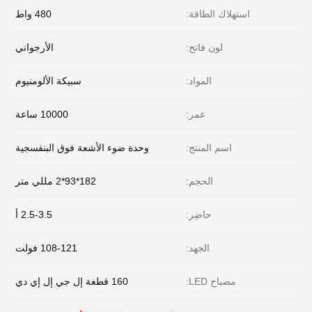
استهلاك الطاقة:
480 واط
لون فاتح:
الأرجواني
المواد:
سبيكة الألومنيوم
عمر:
10000 ساعة
اسم المنتج:
وحدة ضوء الأشعة فوق البنفسجية
الحجم:
182*93*2 مللي متر
حاضِر:
2.5-3.5 أ
الجهد:
108-121 فولت
مصباح LED:
160 قطعة إل جي إل إي دي