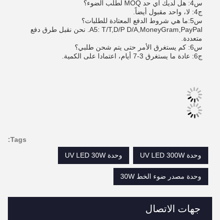
س4: هل لديك أي حد MOQ لطلب الضوء؟
ج4: لا، واحد مقبول أيضاً.
س5:ما هي شروط الدفع المعتادة للطلبات؟
A5: T/T,D/P D/A,MoneyGram,PayPal. نحن نقبل طرق دفع
متعددة.
س6: كم يستغرق الأمر حتى يتم شحن طلبي؟
ج6: عادة ما يستغرق 3-7 أيام، اعتمادا على الكمية.
Tags:
وحدة UV LED 300W
وحدة UV LED 30W
وحدة مصدر ضوء الخط 30W
جهات الاتصال