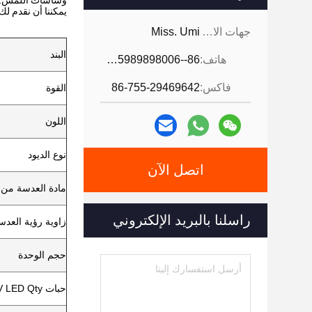
وشاشات اللمس.
يمكننا أن نقدم ل
جهات الاتصال:
Miss. Umi
البند
هاتف:
86--18926468268-15989898006
فاكس:
86-755-29469642
القوة
اللون
نوع الديود
اتصل الآن
مادة العدسة من ا
راسلنا بالبريد الإلكتروني
زاوية رؤية العدس
حجم الوحدة
حبات UV LED Qty