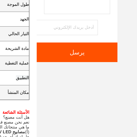
طول الموجة
الجهد
التيار الحالي
مادة الشريحة
يرسل
عملية التغطية
التطبيق
مكان المنشأ
الأسئلة الشائعة
هل أنت مصنع؟
نعم نحن مصنع ف
ما هي منتجاتك ال
(أ)
مصابيح UV LED
هل لديك أي حد MOQ لطلب الضوء؟