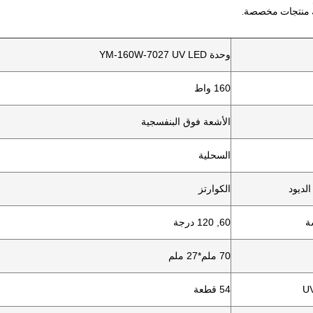
ك منتجات مخصصة.
وحدة YM-160W-7027 UV LED
160 واط
الأشعة فوق البنفسجية
السحلية
لديود
الكوارتز
ة
60, 120 درجة
70 ملم*27 ملم
54 قطعة