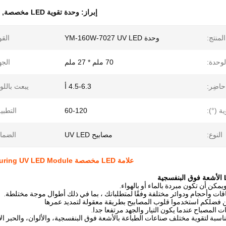
إبراز:
وحدة تقوية LED مخصصة
,
لمنتج:
وحدة YM-160W-7027 UV LED
القو
وحدة:
70 ملم * 27 ملم
الجه
حاضِر:
4.5-6.3 أ
يبعث باللو
ة (°):
60-120
التطبي
النوع:
مصابيح UV LED
الضما
علامة LED مخصصة 160W Splicing Curing UV LED Module لشركة SMD LED Chip Curing COB
يمكن أن تكون مبردة بالماء أو بالهواء.
 وأحجام ودوائر مختلفة وفقًا لمتطلباتك ، بما في ذلك أطوال موجة مختلطة.
 فضلكم استخدموا قلوب المصابيح بطريقة معقولة لتمديد عمرها
ت المصباح عندما يكون التيار والجهد مرتفعا جدا.
اسبة لتقوية مختلف صناعات الطباعة بالأشعة فوق البنفسجية، والألوان، والحبر ا