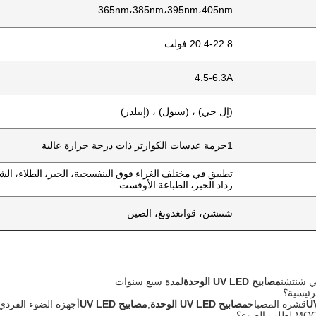
365nm،385nm،395nm،405nm
20.4-22.8 فولت
4.5-6.3A
(إل جي) ، (سيول) ، (إبيلدز)
1حزمة عدسات الكوارتز ذات درجة حرارة عالية
تطبيق في مختلف الغراء فوق البنفسجية، الحبر، الطلاء، الش
رذاذ الحبر، الطباعة الأوفست.
شنتشن، قوانغدونغ، الصين
ي شنتشن
مصابيح UV LED
الوحدة
لمدة سبع سنوات
رئيسية؟
قشرة المصباح
مصابيح UV LED
الوحدة
;
مصابيح UV LED
أجهزة الضوء الفردي