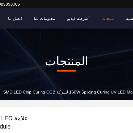
989898006
سية
منتجات
أشرطة فيديو
معلومات عنا
اتصل بنا
المنتجات
Module لشركة ing COB