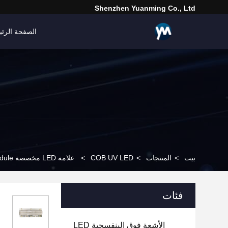
Shenzhen Yuanming Co., Ltd
الصفحة الرئي
بيت
>
المنتجات
>
COB UV LED
>
علامة LED مخصصة 160W Splicing Curing UV LED Module لشركة SMD LED Chip Curing COB
فئات
الأشعة فوق البنفسجية LED