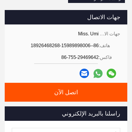
جهات الاتصال
جهات الاتصال:
Miss. Umi
هاتف:
86--18926468268-15989898006
فاكس:
86-755-29469642
اتصل الآن
راسلنا بالبريد الإلكتروني