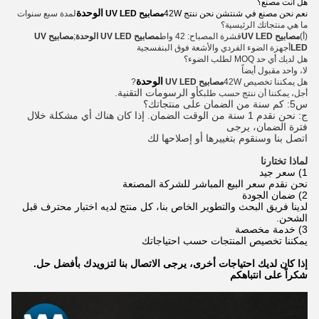
هل أنت مصنع؟
الوحدة
نعم نحن مصنع في شنتشن نحن ننتج 42W
مصابيح UV LED
لمدة سبع سنوات
ما هي منتجاتك الرئيسية؟
(أ)
مصابيح UV LED
قشرة المصباح: 42 واط
مصابيح UV LED
الوحدة
;
مصابيح UV
LED
أجهزة الضوء الفردي والأشعة فوق البنفسجية
هل لديك أي حد MOQ لطلب الضوء؟
لا، واحد مقبول أيضاً
الوحدة
هل يمكننا تخصيص 42W
مصابيح UV LED
?
أو الرسومات التقنية.
أجل، يمكننا أن ننتج حسب طلبك
س5: كم سنة من الضمان على منتجاتك؟
ج: نحن نقدم 1 سنة من الوقت الضمان. إذا كان هناك أي مشكلة خلال
فترة الضمان، يرجى
اتصل بنا وسنقوم بتغييرها أو إصلاحها لك
لماذا تختارنا
1) سعر جيد
نحن نقدم سعر البيع المباشر للشركة المصنعة
2) ضمان الجودة
لدينا فريق البحث والتطوير الخاص بنا، كل منتج لديه اختبار محترف قبل
الشحن.
3) خدمة مخصصة
يمكننا تخصيص المنتجات حسب احتياجاتك
إذا كان لديك احتياجات أخرى، يرجى الاتصال بنا لتزويدك بأفضل حل.
شكراً على انتباهكم