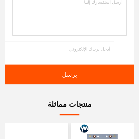
يرسل
منتجات مماثلة