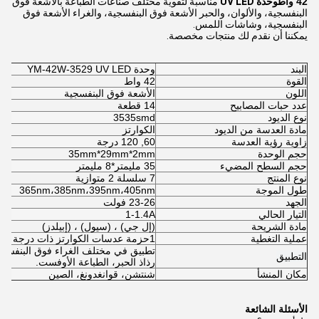
42 واط
وحدة UV LED
مناسبة لتقوية مختلف صناعات الطباعة بالأشعة فوق
البنفسجية، والألوان، والحبر الأشعة فوق البنفسجية، والغراء الأشعة فوق
البنفسجية، وشاشات اللمس.
يمكننا أن نقدم لك منتجات مخصصة.
البند
وحدة YM-42W-3529 UV LED
القوة
42 واط
اللون
الأشعة فوق البنفسجية
عدد حبات المصابيح
14 قطعة
نوع الديود
3535smd
مادة العدسة من الديود
الكوارتز
زاوية رؤية العدسة
60, 120 درجة
حجم الوحدة
35mm*29mm*2mm
حجم السطح المضيء
35 مليمتر*8 مليمتر
نوع المنتج
7 سلسلة 2 متوازية
طول الموجة
365nm،385nm،395nm،405nm
الجهد
23-26 فولت
التيار الحالي
1-1.4A
مادة الشريحة
(إل جي) ، (سيول) ، (إبيلدز)
عملية التغطية
1حزمة عدسات الكوارتز ذات درجة حرارة عالية
تطبيق في مختلف الغراء فوق البنفسجية،
التطبيق
رذاذ الحبر، الطباعة الأوفست.
مكان المنشأ
شنتشن، قوانغدونغ، الصين
الأسئلة الشائعة