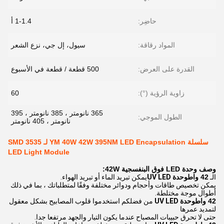
حاضِر:
1-1.4 أ
المواد رقاقة:
سيول، إل جي، نزع الشعر
القدرة على العرض:
500 قطعة / قطعة في الأسبوع
زاوية الرؤية (°):
60
365 نانومتر ، 385 نانومتر ، 395
الطول الموجي:
نانومتر ، 405 نانومتر
سلسلة YM 40W 42W 395NM LED Encapsulation لـ 3535 SMD
LED Light Module
وصف وحدة LED فوق البنفسجية 42W:
الـ
42 واط
وحدة UV LED
يمكن تبريد الماء أو تبريد الهواء.
يمكن تخصيص طاقات وأحجام ودوائر مختلفة وفقًا لمتطلباتك ، بما في ذلك
أطوال موجة مختلطة.
42 واط
وحدة UV LED
من فضلكم استخدموا قلوب المصابيح بشكل معقول
لتمديد عمرها
حتى لا تحرق حبيبات المصباح عندما يكون التيار والجهد مرتفعا جدا.