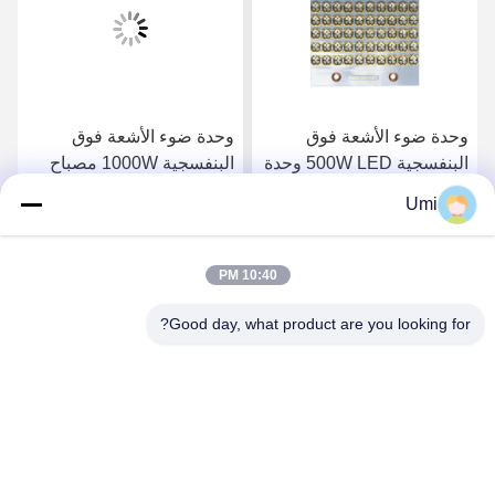
وحدة ضوء الأشعة فوق
وحدة ضوء الأشعة فوق
البنفسجية 500W LED وحدة
البنفسجية 1000W مصباح
ضوء علاج LED UV Water
علاج الأشعة فوق البنفسجية
Umi
Cooling UV LED 395nm
LED عالية الطاقة للأشعة
احصل على افضل سعر
احصل على افضل سعر
فوق البنفسجية لعلاج الفرن
10:40 PM
Good day, what product are you looking for?
shenzhen yuanming co., ltd
umi@ymleduv.com