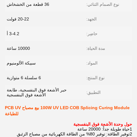
نوع الصمام الثنائي:
36 قطعة من الخشخاش
الجهد:
20-22 فولت
حاضِر:
3-4.2 أ
مدة الحياة:
10000 ساعة
المواد:
سبيكة الألومنيوم
نوع المنتج:
6 سلسلة 6 متوازية
حبر الأشعة فوق البنفسجية، طابعة
التطبيق:
الأشعة فوق البنفسجية
100W UV LED COB Splicing Curing Module بيع مصباح PCB UV
للطباعة
حول وحدة الأشعة فوق البنفسجية
1حياة طويلة جداً: 20000 ساعة
2توفير الطاقة: توفير 80% من الطاقة الكهربائية من مصباح الزئبق