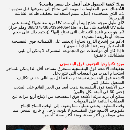
س5: كيفية الحصول على أفضل حل بسعر مناسب؟
A5:
هناك بعض المعلومات المهمة التي نحتاج إلى معرفتها قبل تقديمها:
1ما الذي تستخدمه؟ (مثل، سيتم استخدامه لتجفيف طباعة الشاشة
الحريرية)
2أي طول موجة تحتاج إليه أو أي مادة UV تريد معالجتها؟ (يعتمد على
مادة UV الخاصة بك، مثل 365/375/385/395/405/415nm وهلم جرا.)
3ما هو حجم نافذة الانبعاثات التي تحتاج إليها؟ ((يعتمد ذلك على حجم
منتجك أو طريقة التشديد)
4.كم من إشعاع الذروة تحتاج؟ ((يعتمد على الكيميائية فوق البنفسجية
الخاصة بك وسرعة إنتاجك القصوى.)
5.إذا كان أي مواصفات من المجموعة المشتركة لا يمكن أن تلبي
متطلباتك، لا تقلق!
ميزة تكنولوجيا التجفيف فوق البنفسجي
تجفيفات الأشعة فوق البنفسجية تستغرق مساحة أقل، لذا يمكن للمتاجر
استخدام المزيد من المعدات التي تنتج دخل
الأشعة فوق البنفسجية تستخدم طاقة أقل، وبالتالي خفض تكاليف
التشغيل بشكل كبير
حبر الأشعة فوق البنفسجية يذهب أبعد من الحبر القائم على المذيب
(حتى 60 في المئة لكل جالون)
يمكن أن يزيد تبرئة الأشعة فوق البنفسجية من الإنتاج أربع مرات عن
العمليات القائمة على المذيبات
وقت التنظيف يختفي عملياً، مما يضيف إلى الوقت المتاح للإنتاج
تكنولوجيا الأشعة فوق البنفسجية لا تلوث، داخل أو خارج المتجر، مما
يعني موظفين أكثر صحة، وبيئة أكثر صحة "أخضر"