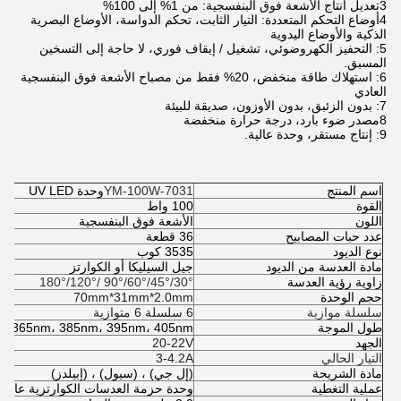
3تعديل انتاج الأشعة فوق البنفسجية: من 1% إلى 100%
4أوضاع التحكم المتعددة: التيار الثابت، تحكم الدواسة، الأوضاع البصرية
الذكية والأوضاع اليدوية
5: التحفيز الكهروضوئي، تشغيل / إيقاف فوري، لا حاجة إلى التسخين
المسبق.
6: استهلاك طاقة منخفض، 20% فقط من مصباح الأشعة فوق البنفسجية
العادي
7: بدون الزئبق، بدون الأوزون، صديقة للبيئة
8مصدر ضوء بارد، درجة حرارة منخفضة
9: إنتاج مستقر، وحدة عالية.
اسم المنتج
YM-100W-7031
وحدة UV LED
القوة
100 واط
اللون
الأشعة فوق البنفسجية
عدد حبات المصابيح
36 قطعة
نوع الديود
3535 كوب
مادة العدسة من الديود
جيل السيليكا أو الكوارتز
زاوية رؤية العدسة
30°/45°/60°/90° /120°/180°
حجم الوحدة
70mm*31mm*2.0mm
سلسلة موازية
6 سلسلة 6 متوازية
طول الموجة
365nm، 385nm، 395nm، 405nm
الجهد
V
20-22
التيار الحالي
3-4.2A
مادة الشريحة
(إل جي) ، (سيول) ، (إبيلدز)
عملية التغطية
وحدة حزمة العدسات الكوارتزية عالية 