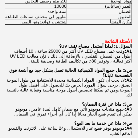
مواد الوحدة
2.0 ملم رصيف النحاس
العمر (ساعات)
10000
الضمان
سنة واحدة
التطبيق
تطبيق في مختلف صناعات الطباعة فوق 
مكان المنشأ
شنتشن، قوانغدونغ، الصين
الأسئلة الشائعة
السؤال 1: لماذا أستبدل مصباح UV LED؟
A1:
وقت عمل مصباح UV LED أكثر من 25000 ساعة ، 10 أضعاف
أطول من المصباح التقليدي ، بالإضافة إلى ذلك ، فإن معالجة UV LED
أكثر فعالية ، وتوفير 80٪ من تكاليف الطاقة وصديقة للبيئة.
س2: هل جميع المواد الكيميائية الحالية تعمل بشكل جيد مع أشعة فوق
البنفسجية LED؟
A2:
لا، يجب أن تكون المواد الكيميائية محددة للاستفادة من طول الموجة
الضيق، يرجى سؤال المورد الخاص بك للحصول على أفضل طول
الموجة،ومن ثم يمكننا تخصيص أطول موجة مناسبة وفعالة عالية بالنسبة
لك.
س3: ماذا عن فترة الضمان؟
A3:
جميع منتجات مويوهو تأتي مع ضمان كامل لمدة عامين، مويوهو
يمكن أن تقدم قطع الغيار مجانا إذا كان أي أجزاء تمزق في الضمان.
س4: ماذا عن خدمة ما بعد البيع؟
A4:
مويوهو يوفر قطع غيار للاستبدال، و24 ساعة على الانترنت والفيديو
الدعم الفني.