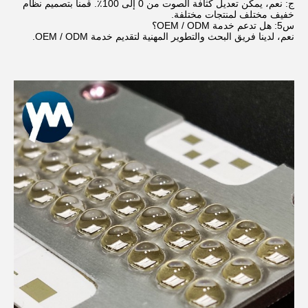
ج: نعم، يمكن تعديل كثافة الصوت من 0 إلى 100٪. قمنا بتصميم نظام
خفيف مختلف لمنتجات مختلفة.
س5: هل تدعم خدمة OEM / ODM؟
نعم، لدينا فريق البحث والتطوير المهنية لتقديم خدمة OEM / ODM.