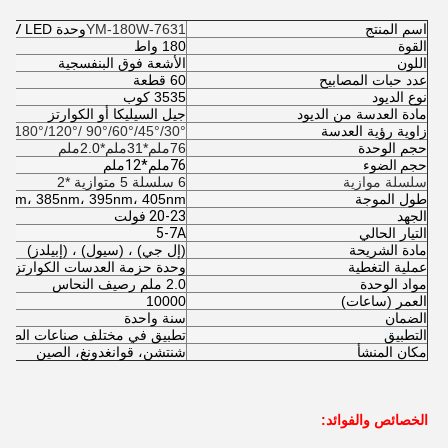
اسم المنتج
YM-180W-7631
وحدة UV LED
القوة
180 واط
اللون
الأشعة فوق البنفسجية
عدد حبات المصابيح
60 قطعة
نوع الديود
3535 كوب
مادة العدسة من الديود
جيل السيليكا أو الكوارتز
زاوية رؤية العدسة
30°/45°/60°/90° /120°/180°
حجم الوحدة
76ملم*31ملم*2.0ملم
حجم الضوء
76ملم*12ملم
سلسلة موازية
6 سلسلة 5 متوازية *2
طول الموجة
5nm، 385nm، 395nm، 405nm
الجهد
20-23 فولت
التيار الحالي
5-7A
مادة الشريحة
(إل جي) ، (سيول) ، (إبيلدز)
عملية التغطية
وحدة حزمة العدسات الكوارتزية ع
مواد الوحدة
2.0 ملم رصيف النحاس
العمر (ساعات)
10000
الضمان
سنة واحدة
التطبيق
تطبيق في مختلف صناعات الطباعة
مكان المنشأ
شنتشن، قوانغدونغ، الصين
الخصائص والفوائد: