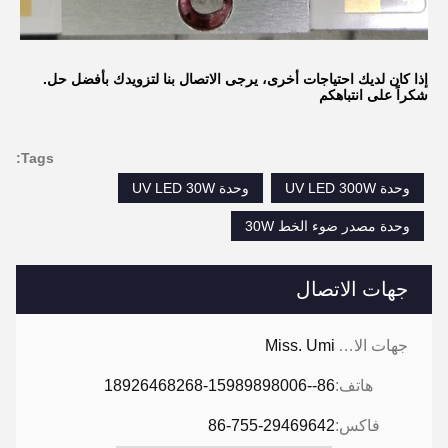
إذا كان لديك احتياجات أخرى، يرجى الاتصال بنا لتزويدك بأفضل حل.
شكراً على انتباهكم
Tags:
وحدة UV LED 300W
وحدة UV LED 30W
وحدة مصدر ضوء الخط 30W
جهات الاتصال
جهات الاتصال:
Miss. Umi
هاتف:
86--18926468268-15989898006
فاكس:
86-755-29469642