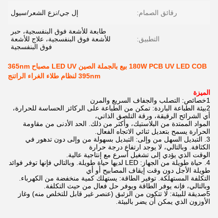
رقائق الصمام:
إل جي/نزع الشعر/سيول
طابعة للأشعة فوق البنفسجية، حبر
التطبيق:
للأشعة فوق البنفسجية، علاج للأشعة
فوق البنفسجية
180W PCB UV LED COB بيع بالجملة الصين LED UV مصباح 365nm
395nm لنظام طلاء الغراء الراتنج
الميزة
1خصائص: التصلب والجفاف السريع والمرن
2بيئة الطباعة الباردة: تمكن من الطباعة على الركائز الحساسة للحرارة،
أي الشرائح الرقيقة، ورقة التلصق الذاتي،
المواد الممتدة من البلاستيك، وأكثر من ذلك. الحد الأدنى من مقاومة
الحرارة يسمح بتعديل ثنائي الاتجاه الفعال.
3. التبديل السهل من وإلى: التبديل بسهولة من وإلى دون تدهور في
الكثافة. وبالتالي، لا يوجد ارتفاع درجة حرارة
الوقت الذي يؤدي إلى تشغيل أسرع مع إنتاجية عالية.
4. حياة طويلة من الجهاز: LED لديها حياة طويلة. وبالتالي فإنها توفر فوائد
طويلة الأجل دون وقت إيقاف المصابيح أو أي
التكلفة المستهلكة. توفير الطاقة: يستهلك كمية منخفضة من الكهرباء.
وبالتالي، فإنه يوفر الطاقة ويوفر حل فعال من حيث التكلفة.
5صديقة للبيئة: لا تتكون من الزئبق (عنصر غير قابل للتخلص منه) وغاز
الأوزون الذي يمكن أن يضر بالبيئة.