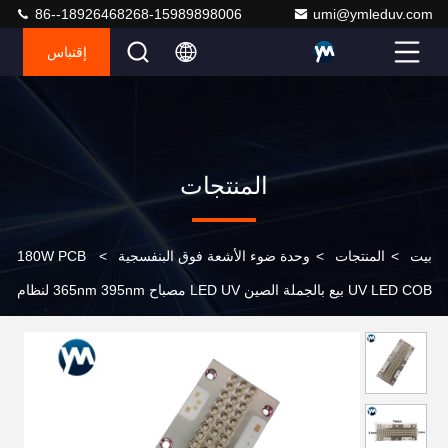
86--18926468268-15989898006
umi@ymleduv.com
إقتباس
المنتجات
بيت
>
المنتجات
>
وحدة ضوء الأشعة فوق البنفسجية
>
180W PCB
UV LED COB بيع بالجملة الصين LED UV مصباح 365nm 395nm لنظام
طلاء الغراء الراتنج