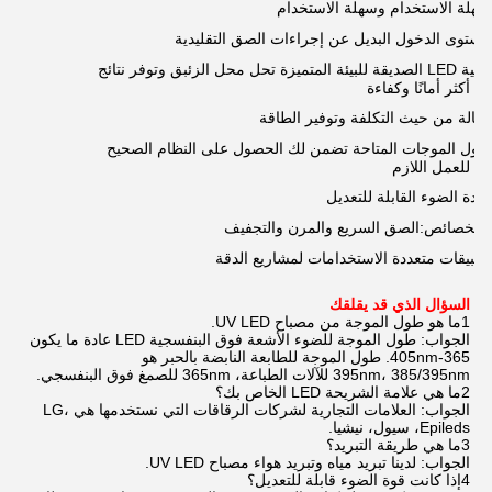
سهلة الاستخدام وسهلة الاستخدام
مستوى الدخول البديل عن إجراءات الصق التقليدية
تقنية LED الصديقة للبيئة المتميزة تحل محل الزئبق وتوفر نتائج
أكثر أمانًا وكفاءة
فعالة من حيث التكلفة وتوفير الطاقة
طول الموجات المتاحة تضمن لك الحصول على النظام الصحيح
للعمل اللازم
شدة الضوء القابلة للتعديل
الخصائص:الصق السريع والمرن والتجفيف
F
تطبيقات متعددة الاستخدامات لمشاريع الدقة
السؤال الذي قد يقلقك
1ما هو طول الموجة من مصباح UV LED.
الجواب: طول الموجة للضوء الأشعة فوق البنفسجية LED عادة ما يكون
365-405nm. طول الموجة للطابعة النابضة بالحبر هو
395nm، 385/395nm للآلات الطباعة، 365nm للصمغ فوق البنفسجي.
2ما هي علامة الشريحة LED الخاص بك؟
الجواب: العلامات التجارية لشركات الرقاقات التي نستخدمها هي LG،
Epileds، سيول، نيشيا.
3ما هي طريقة التبريد؟
الجواب: لدينا تبريد مياه وتبريد هواء مصباح UV LED.
4إذا كانت قوة الضوء قابلة للتعديل؟