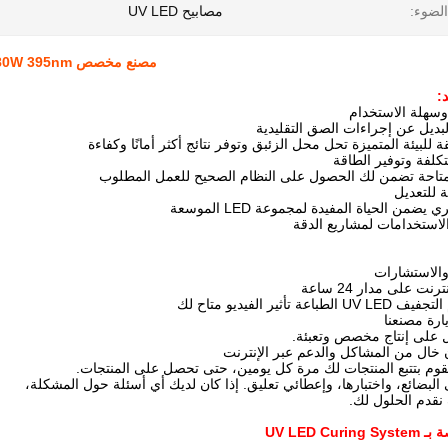
لضوء:
مصابيح UV LED
مصنع مخصص 480W 395nm تبريد المياه الطابعة فوق البنفسجية أجزاء احتياطية مصباح
:
وسهلة الاستخدام
بديل عن إجراءات الصق التقليدية
كلفة وتوفير الطاقة
تاحة تضمن لك الحصول على النظام الصحيح للعمل المطلوب
ة للتعديل
يضمن الحياة المفيدة لمجموعة LED الموسعة
لاستخدامات لمشاريع الدقة
لبضائع، واختبارها، وإعطائي تعليق. إذا كان لديك أي أسئلة حول المشكلة،
نقدم الحلول لك.
UV LED Cu