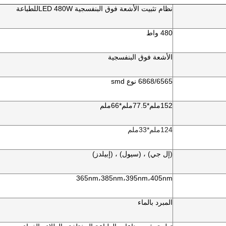
نظام تثبيت الأشعة فوق البنفسجية LED 48
0W
للطباعة
480 واط
الأشعة فوق البنفسجية
6868/6565 نوع smd
152ملم*77.5ملم*66ملم
124ملم*33ملم
(إل جي) ، (سيول) ، (إبيلدز)
365nm،385nm،395nm،405nm
المبرد بالماء