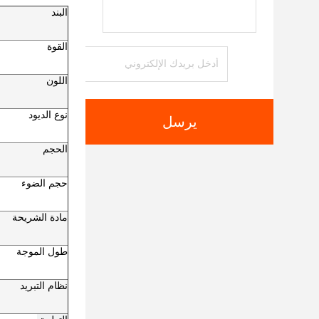
البند
القوة
اللون
نوع الديود
يرسل
الحجم
حجم الضوء
مادة الشريحة
طول الموجة
نظام التبريد