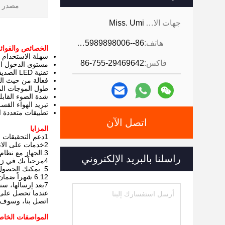
مصدر ا
جهات الاتصال:
Miss. Umi
هاتف:
86--18926468268-15989898006
الخصائص والفوائد
سهلة الاستخدام 
فاكس:
86-755-29469642
مستوى الدخول ال
تقنية LED الصديقة للبيئة المتميزة تحل محل الزئبق وتوفر نتائج أكثر أمانًا وكفاءة
فعالة من حيث الت
طول الموجات الم
شدة الضوء القابل
تبريد الهواء القسري 
تطبيقات متعددة ا
اتصل الآن
المزايا
1دعم التحقيقات والاستشارات
2خدمات على الانترنت على مدار 24 ساعة
3.الجهاز مع نظام التجفيف UV LED الطباعة تأثير الفيديو متاح لك
راسلنا بالبريد الإلكتروني
4مرحباً بك في زيارة مصنعنا
5. يمكنك الحصول على إنتاج مخصص وتعبئة.
6.12 شهراً ضمان خال من المشاكل والدعم عبر الإنترنت
7بعد إرسالها، سنقوم بتتبع المنتجات لك مرة كل يومين، حتى تحصل على المنتجات.
عندما تحصل على ا
اتصل بنا، وسوف 
المواصفات الخاصة بـ ring System