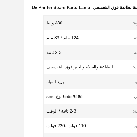
Uv Printer Spare Parts Lamp
,
ة:
480 واط
:
124 ملم * 33 ملم
ة:
2-3 ثانية
:
الطباعة والطلاء والحبر فوق البنفسجي
د:
تبريد المياه
ي:
6565/6868 نوع smd
ة:
2-3 ثانية / الوقت
د:
110 فولت -220 فولت