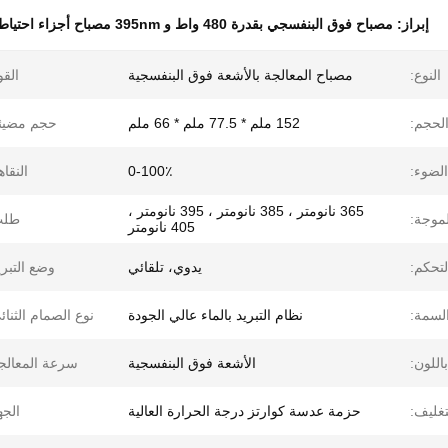
إبراز:
مصباح فوق البنفسجي بقدرة 480 واط و 395nm مصباح أجزاء احتياطية لطابعة فوق البنفسجي
النوع:
مصباح المعالجة بالأشعة فوق البنفسجية
القو
لحجم:
152 ملم * 77.5 ملم * 66 ملم
حجم مضيئة
لضوء:
0-100٪
النقاه
365 نانومتر ، 385 نانومتر ، 395 نانومتر ،
موجة:
طلب
405 نانومتر
تحكم:
يدوي، تلقائي
وضع التبري
لسمة:
نظام التبريد بالماء عالي الجودة
نوع الصمام الثنائ
اللون:
الأشعة فوق البنفسجية
سرعة المعالج
تغليف:
حزمة عدسة كوارتز درجة الحرارة العالية
الجه