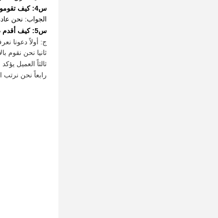
س4: كيف تقومون بشحن البضائع وكم من الوقت يستغرق وصولها؟
الجواب: نحن عادةً نرسل بواسطة ، FedEx
س5: كيف أقدم طلباً للضوء؟
ج: أولاً دعونا نع
ثانيا نحن نقوم بال
ثالثاً العميل يؤك
رابعاً نحن نرتب ال