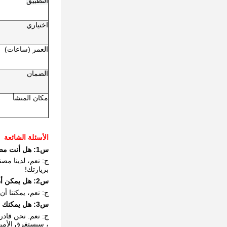
التطبيق
اختياري
العمر (ساعات)
الضمان
مكان المنشأ
الأسئلة الشائعة
س1: هل أنت مصنع؟
ج: نعم، لدينا مصن
بزيارتك!
س2: هل يمكن أن ترسل لي العينة من فضلك، حتى أتمكن من رؤية وتحقق من جودتها؟
ج: نعم، يمكننا أ
س3: هل يمكنك قبول طلب OEM و ODM؟
، سيستغرق الأمر