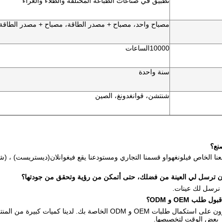
تطبيق في صناعات الطباعة المختلفة والطلاء والغراء
مصباح واحد، مصباح + مصدر الطاقة، مصباح + مصدر الطاقة 
10000
الساعات
سنة واحدة
شنتشن، قوانغدونغ، الصين
عنا الخاص في
لونغهوا
و قسمنا التجاري ومستودعنا يقع في
غوانلان
(ديستريست) ، (شنز
ن نرسل لك عينات
.
ج: نعم. نحن قادرون على استكمال طلبات OEM و ODM الخاصة بك
 بعض الوقت لتخصيصها.