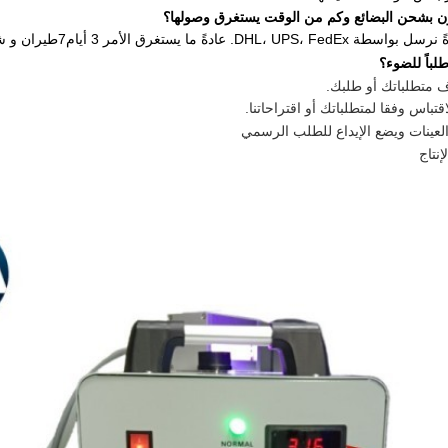
DHL، UPS. عادةً ما يستغرق الأمر 3 أيام
7
طيران و شح
رف متطلباتك أو طلبك.
اقتباس وفقا لمتطلباتك أو اقتراحاتنا.
د العينات ويضع الإيداع للطلب الرسمي
إنتاج