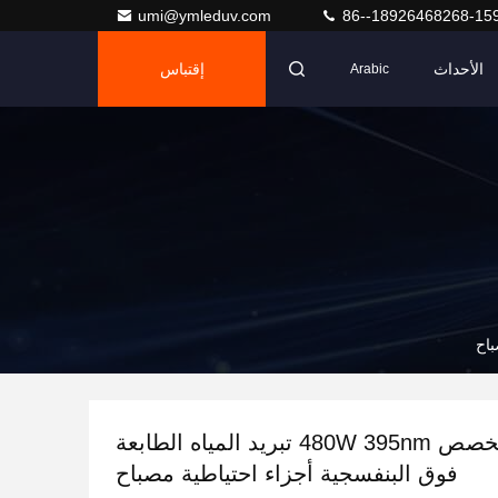
umi@ymleduv.com
86--18926468268-15
الأحداث
إقتباس
Arabic
مصنع مخصص 480W 395nm تبريد المياه الطابعة
فوق البنفسجية أجزاء احتياطية مصباح