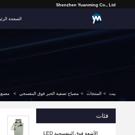
Shenzhen Yuanming Co., Ltd
الصفحة الرئي
بيت
>
المنتجات
>
مصباح تصفية الحبر فوق البنفسجي
>
مصنع مخصص 480W 395nm تبريد ال
فئات
الأشعة فوق البنفسجية LED