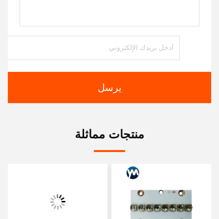
يرسل
منتجات مماثلة