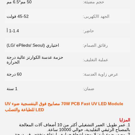
حجم مضيئة:
50 مم*6.5 مم
الجهد االكهربى:
45-52 فولت
حاضِر:
1-1.4 أ
رقائق الصمام:
اختياري (LG/ ePileds/ Seoul)
حزمة عدسة الكوارتز عالية درجة
عملية التغليف:
الحرارة
عرض زاوية العدسة:
60 درجة
ضمان:
1 سنة
70W PCB Fast UV LED Module مصابيح فوق البنفسجية ضوء UV
LED للطباعة والتصلب
المزايا
1. عمر طويل: العمر التشغيلي أكثر من 10 أضعاف آلات المعالجة
بالمصباح الزئبقي التقليدية، حوالي 10000 ساعة.
2. مصدر ضوء بارد: لا يوجد إشعاع حراري، ارتفاع منخفض في درجة