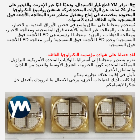
ج5: توفر YM قطع غيار للاستبدال، ودعمًا فنيًا عبر الإنترنت والفيديو على
مدار 24 ساعة.
عن الولايات المتحدة
شركة شنتشن يوانمينغ للتكنولوجيا
المحدودة متخصصة في إنتاج وتشغيل مصادر ضوء المعالجة بالأشعة فوق
البنفسجية عالية الطاقة لمدة 8 سنوات.
تُستخدم منتجاتنا على نطاق واسع في فحص الأوراق النقدية، والاختبار،
والطباعة، والمعالجة غير الظلية بالأشعة فوق البنفسجية، ومعالجة الأحبار،
ومعالجة الدهانات، والمزيد. منتجاتنا الرئيسية هي LED للأشعة فوق
البنفسجية؛ وحدة LED للأشعة فوق البنفسجية؛ رأس معالجة LED للأشعة
فوق البنفسجية.
لقد حصلنا على شهادة مؤسسة التكنولوجيا الفائقة.
نقوم بتصدير منتجاتنا إلى أستراليا، الولايات المتحدة الأمريكية، البرازيل،
المملكة المتحدة، كوريا الجنوبية، الشرق الأوسط والعديد من البلدان
والمناطق الأخرى.
نأمل في إقامة علاقة تجارية معكم.
إذا كانت لديك احتياجات أخرى، يرجى الاتصال بنا لتزويدك بأفضل حل.
شكرا لاهتمامكم.