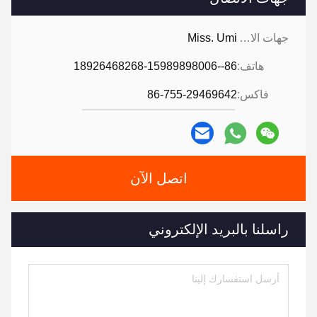
جهات الاتصال:
Miss. Umi
هاتف:
86--18926468268-15989898006
فاكس:
86-755-29469642
اتصل الآن
راسلنا بالبريد الإلكتروني