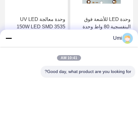
وحدة LED للأشعة فوق
وحدة معالجة UV LED
البنفسجية 80 واط وحدة
150W LED SMD 3535
LED ضوء الأشعة فوق
رقاقة UV LED نظام معالجة
Umi
البنفسجية حبر علاج طباعة
طباعة عدسة كوارتز
احصل على افضل سعر
احصل على افضل سعر
صناعات الكوارتز عدسة
10:41 AM
Good day, what product are you looking for?
shenzhen yuanming co., ltd
umi@ymleduv.com
86--18926468268-15989898006
الطابق الثالث، المبنى 2، منطقة جينغشينغ الصناعية، رقم 119