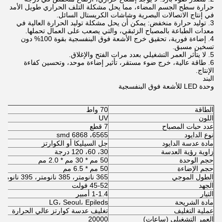
حرارة سطح الجسم المضاء، مما يحل مشكلة التلف الحراري طويل الأمد
في إنتاج الاتصالات البصرية وشاشات الكريستال السائل.
3. توليد حرارة منخفض: يمكن أن يحل مشكلة توليد الحرارة العالية في
معدات الطباعة بالمصباح الزئبقي، والتي يصعب على العمال تحملها.
4. إضاءة فورية، تحقيق خرج الأشعة فوق البنفسجية بقوة 100% دون
تسخين مسبق.
5. لا يتأثر العمر التشغيلي بعدد مرات الفتح والإغلاق.
6. طاقة عالية، خرج ضوء مستقر، تأثير إضاءة موحد، وتحسين كفاءة
الإنتاج.
البند
وحدة LED للأشعة فوق البنفسجية
الطاقة
70 واط
اللون
UV
عدد حبات المصباح
7 قطع
نوع الدايود
6565، 6868 smd
مادة عدسة الدايود
جل السيليكا أو الكوارتز
زاوية رؤية العدسة
30، 60، 120 درجة
حجم الوحدة
50 مم * 30 مم * 2.0 مم
حجم الإضاءة
50 مم * 6.5 مم
الطول الموجي
365 نانومتر، 385 نانومتر، 395 نانومتر، 405 نانومتر
الجهد
45-52 فولت
التيار
1-1.4 أمبير
مادة الشريحة
LG، Seoul، Epileds
عملية التغليف
تغليف عدسة كوارتز عالي الحرارة
العمر التشغيلي (ساعات)
20000