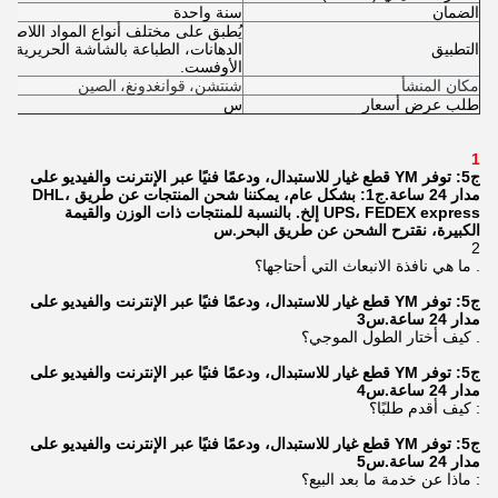
الضمان
سنة واحدة
يُطبق على مختلف أنواع المواد اللاصقة 
التطبيق
الدهانات، الطباعة بالشاشة الحريرية، ال
الأوفست.
مكان المنشأ
شنتشن، قوانغدونغ، الصين
طلب عرض أسعار
س
1
ج5: توفر YM قطع غيار للاستبدال، ودعمًا فنيًا عبر الإنترنت والفيديو على
مدار 24 ساعة.
ج1: بشكل عام، يمكننا شحن المنتجات عن طريق DHL،
UPS، FEDEX express إلخ. بالنسبة للمنتجات ذات الوزن والقيمة
الكبيرة، نقترح الشحن عن طريق البحر.
س
2
. ما هي نافذة الانبعاث التي أحتاجها؟
ج5: توفر YM قطع غيار للاستبدال، ودعمًا فنيًا عبر الإنترنت والفيديو على
مدار 24 ساعة.
س
3
. كيف أختار الطول الموجي؟
ج5: توفر YM قطع غيار للاستبدال، ودعمًا فنيًا عبر الإنترنت والفيديو على
مدار 24 ساعة.
س
4
: كيف أقدم طلبًا؟
ج5: توفر YM قطع غيار للاستبدال، ودعمًا فنيًا عبر الإنترنت والفيديو على
مدار 24 ساعة.
س
5
: ماذا عن خدمة ما بعد البيع؟