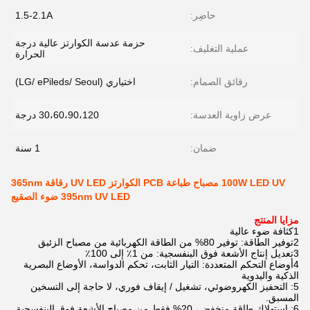
حاضِر:
1.5-2.1A
حزمة عدسة الكوارتز عالية درجة
عملية التغليف:
الحرارة
رقائق الصمام:
اختياري (LG/ ePileds/ Seoul)
عرض زاوية العدسة:
30،60،90،120 درجة
ضمان:
1 سنة
100W LED UV مصباح طباعة PCB الكوارتز UV LED رقاقة 365nm
395nm UV LED ضوء الصقيع
مزايا المنتج
1كثافة ضوء عالية
2توفير الطاقة: توفير 80% من الطاقة الكهربائية من مصباح الزئبق
3تعديل إنتاج الأشعة فوق البنفسجية: من 1٪ إلى 100٪
4أوضاع التحكم المتعددة: التيار الثابت، تحكم الدواسة، الأوضاع البصرية
الذكية واليدوية
5: التحفيز الكهروضوئي، تشغيل / إيقاف فوري، لا حاجة إلى التسخين
المسبق.
6: استهلاك طاقة منخفض، 20% فقط من مصباح الأشعة فوق البنفسجية