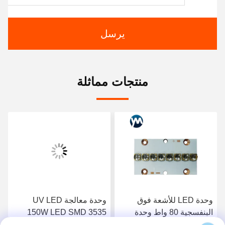
يرسل
منتجات مماثلة
وحدة LED للأشعة فوق
وحدة معالجة UV LED
البنفسجية 80 واط وحدة
150W LED SMD 3535
LED ضوء الأشعة فوق
رقاقة UV LED نظام معالجة