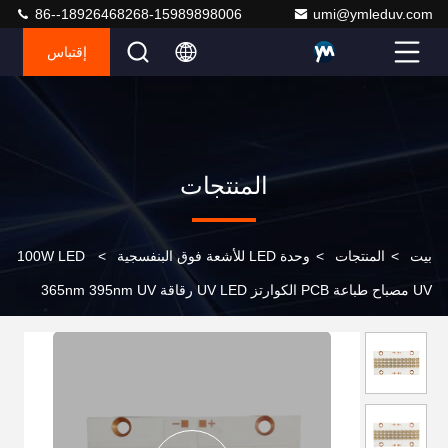
86--18926468268-15989898006
umi@ymleduv.com
إقتباس
المنتجات
بيت
>
المنتجات
>
وحدة LED للأشعة فوق البنفسجية
>
100W LED
UV مصباح طباعة PCB الكوارتز UV LED رقاقة 365nm 395nm UV
LED ضوء الصقيع