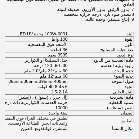
العادي
7: بدون الزئبق، بدون الأوزون، صديقة للبيئة
8مصدر ضوء بارد، درجة حرارة منخفضة
9: إنتاج مستقر، وحدة عالية.
البند
100W-6031 وحدة LED UV
القوة
100 واط
اللون
الأشعة فوق البنفسجية
عدد حبات المصابيح
36 قطعة
نوع الديود
3535 سمد
مادة العدسة من الديود
جيل السيليكا أو الكوارتز
زاوية رؤية العدسة
30، 60، 120 درجة
حجم الوحدة
60 ملم*31 ملم*2.0 ملم
حجم الضوء
60 ملم*12 ملم
طول الموجة
365nm،385nm،395nm،405nm
الجهد
40.8-45.6 فولت
التيار الحالي
1.5-2.1A
مادة الشريحة
(إل جي) ، (سيول) ، (إبيلدز)
عملية التغطية
حزمة العدسات الكوارتزية ذات درجة حر
العمر (ساعات)
10000
الضمان
سنة واحدة
تطبيق في مختلف الغراء فوق البنفسجية،
التطبيق
وانبعاثات الحبر، الطباعة الأوفست.
مكان المنشأ
شنتشن، قوانغدونغ، الصين