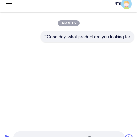
Umi
البنفسجية حبر علاج طباعة
طباعة عدسة كوارتز
احصل على افضل سعر
احصل على افضل سعر
صناعات الكوارتز عدسة
9:15 AM
Good day, what product are you looking for?
shenzhen yuanming co., ltd
umi@ymleduv.com
86--18926468268-15989898006
الطابق الثالث، المبنى 2، منطقة جينغشينغ الصناعية، رقم 119
شارع هوافان، شارع دالانغ، منطقة لونغهوا، شنشن، 518109
الصين نوعية جيدة الأشعة فوق البنفسجية LED SMD المورد. حقوق