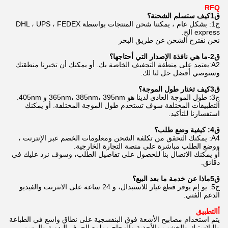
RFQ
ق
1
كيف ستسلم الشحنة؟
ج1: بشكل عام ، يمكننا شحن المنتجات بواسطة DHL ، UPS ، FEDEX
express الخ.
نحن نقترح الشحن عن طريق البحر
ق
2
-ما هي نافذة الإصدار التي أحتاجها؟
A2:يعتمد على منطقة التجفيف الخاصة بك. أو يمكنك أن تخبرنا منطقتك
وسنوصي أفضل حل لنا لك.
ق
3
كيف تختار طول الموجة؟
ج3: طول الموجة العادي لدينا هو 365nm، 385nm، 395nm و 405nm.
التطبيقات المختلفة سوف تستخدم طول الموجة المختلفة. أو يمكنك
استفسارنا للتأكيد.
ق
4
: كيفية وضع طلب؟
A4: يمكنك التحقق من تكلفة الشحن ومعلومات الخصم عبر الإنترنت ،
ووضع الطلب مباشرة على منصة التجارة الخارجية.
أو يمكنك الاتصال بنا للحصول على تفاصيل الطلب، وسوف نرد عليك في
دقائق.
ق
5
ماذا عن خدمة ما بعد البيع؟
ج5: يو إم يوفر قطع غيار للاستبدال، و 24 ساعة على الانترنت والفيديو
الدعم الفني.
أ
التطبيق
يتم استخدام مصابيح الأشعة فوق البنفسجية على نطاق واسع في الطباعة
والبلاستيك والخشب والأحذية والزجاج وملمع الحرف اليدوية والرسم