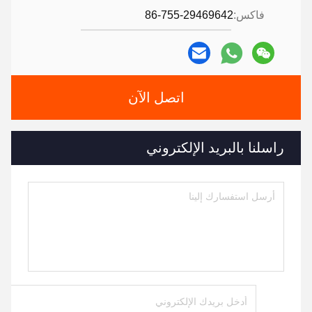
فاكس:
86-755-29469642
اتصل الآن
راسلنا بالبريد الإلكتروني