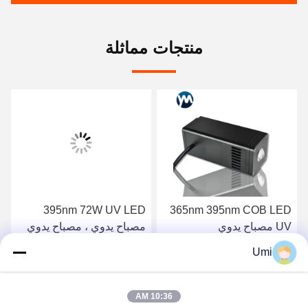
منتجات مماثلة
395nm 72W UV LED
365nm 395nm COB LED
UV مصباح يدوي
مصباح يدوي ، مصباح يدوي
20mmx20mm 72W علاج
للأشعة فوق البنفسجية
Umi
مصباح
احصل على افضل سعر
احصل على افضل سعر
10:36 AM