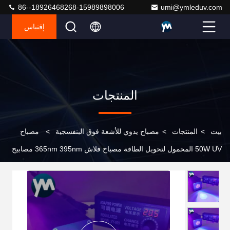
86--18926468268-15989898006
umi@ymleduv.com
إقتباس
المنتجات
بيت
>
المنتجات
>
مصباح يدوي للأشعة فوق البنفسجية
>
مصباح
50W UV المحمول لتحويل الطاقة مصباح فلاش 365nm 395nm مصابيح
تقوية UV لإصلاح طلاء السيارة