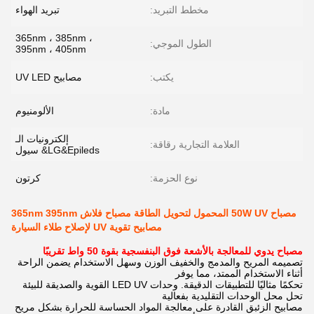
مخطط التبريد:
تبريد الهواء
365nm ، 385nm ،
الطول الموجي:
395nm ، 405nm
يكتب:
مصابيح UV LED
مادة:
الألومنيوم
إلكترونيات الـ
العلامة التجارية رقاقة:
LG&Epileds& سيول
نوع الحزمة:
كرتون
مصباح 50W UV المحمول لتحويل الطاقة مصباح فلاش 365nm 395nm
مصابيح تقوية UV لإصلاح طلاء السيارة
مصباح يدوي للمعالجة بالأشعة فوق البنفسجية بقوة 50 واط تقريبًا
تصميمه المريح والمدمج والخفيف الوزن وسهل الاستخدام يضمن الراحة
أثناء الاستخدام الممتد، مما يوفر
تحكمًا مثاليًا للتطبيقات الدقيقة. وحدات LED UV القوية والصديقة للبيئة
تحل محل الوحدات التقليدية بفعالية
مصابيح الزئبق القادرة على معالجة المواد الحساسة للحرارة بشكل مريح