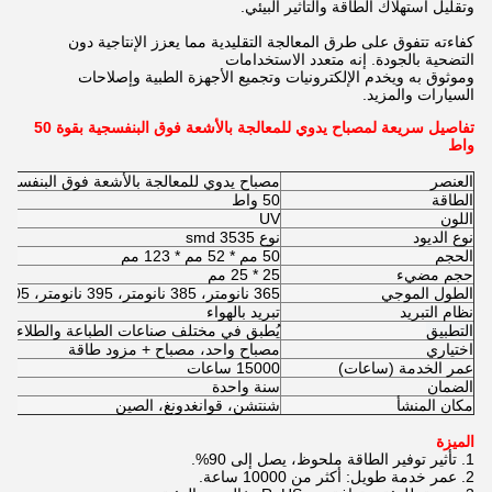
وتقليل استهلاك الطاقة والتأثير البيئي.
كفاءته تتفوق على طرق المعالجة التقليدية مما يعزز الإنتاجية دون
التضحية بالجودة. إنه متعدد الاستخدامات
وموثوق به ويخدم الإلكترونيات وتجميع الأجهزة الطبية وإصلاحات
السيارات والمزيد.
تفاصيل سريعة لمصباح يدوي للمعالجة بالأشعة فوق البنفسجية بقوة 50
واط
العنصر
مصباح يدوي للمعالجة بالأشعة فوق البنفسجية بقوة 
الطاقة
50 واط
اللون
UV
نوع الديود
نوع 3535 smd
الحجم
50 مم * 52 مم * 123 مم
حجم مضيء
25 * 25 مم
الطول الموجي
365 نانومتر، 385 نانومتر، 395 نانومتر، 405 نانومتر
نظام التبريد
تبريد بالهواء
التطبيق
يُطبق في مختلف صناعات الطباعة والطلاء وال
اختياري
مصباح واحد، مصباح + مزود طاقة
عمر الخدمة (ساعات)
15000
ساعات
الضمان
سنة واحدة
مكان المنشأ
شنتشن، قوانغدونغ، الصين
الميزة
1. تأثير توفير الطاقة ملحوظ، يصل إلى 90%.
2. عمر خدمة طويل: أكثر من 10000 ساعة.