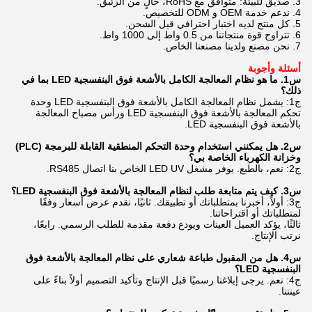
3. صديق للبيئة: متوافق مع RoHS، خالٍ من الزئبق.
4. ندعم خدمة OEM و ODM للتخصيص.
5. كل منتج لديه اختبار احترافي قبل الشحن.
6. تتراوح قوة منتجاتنا من 0.5 واط إلى 1000 واط.
7. نحن مصنع ولدينا مصنعنا الخاص.
أسئلة وأجوبة
س1. ما هو نظام المعالجة الكامل بالأشعة فوق البنفسجية LED بما في
ذلك؟
ج1: يشمل نظام المعالجة الكامل بالأشعة فوق البنفسجية LED وحدة
تحكم المعالجة بالأشعة فوق البنفسجية LED ورأس مصباح المعالجة
بالأشعة فوق البنفسجية LED.
س2. هل يمكنني استخدام وحدة التحكم المنطقية القابلة للبرمجة (PLC)
وخزانة الكهرباء الخاصة بي؟
ج2: نعم، بالطبع. يوفر مشغل LED UV الخاص بنا اتصال RS485.
س3. كيف يتم متابعة طلب لنظام المعالجة بالأشعة فوق البنفسجية LED؟
ج3: أولاً، أخبرنا بمتطلباتك أو تطبيقك. ثانيًا، نقدم عرض أسعار وفقًا
لمتطلباتك أو اقتراحاتنا.
ثالثًا، يؤكد العميل العينات ويودع دفعة مقدمة للطلب الرسمي. رابعًا،
نرتب الإنتاج.
س4. هل من المقبول طباعة شعاري على نظام المعالجة بالأشعة فوق
البنفسجية LED؟
ج4: نعم. يرجى إبلاغنا رسميًا قبل الإنتاج وتأكيد التصميم أولاً بناءً على
عينتنا.