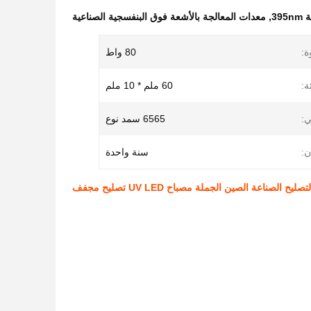
39
,
معدات المعالجة بالأشعة فوق البنفسجية الصناعية
ة:
80 واط
:
60 ملم * 10 ملم
ي:
6565 سمد نوع
ن:
سنة واحدة