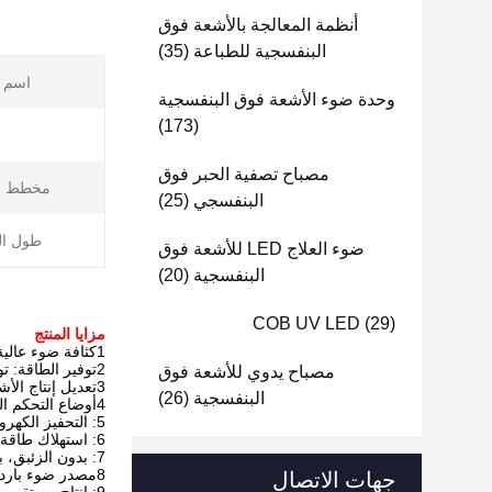
أنظمة المعالجة بالأشعة فوق
البنفسجية للطباعة
(35)
اسم ا
وحدة ضوء الأشعة فوق البنفسجية
(173)
ا
مصباح تصفية الحبر فوق
مخطط الت
البنفسجي
(25)
طول ال
ضوء العلاج LED للأشعة فوق
البنفسجية
(20)
COB UV LED
(29)
مزايا المنتج
1كثافة ضوء عالية
2توفير الطاقة: توفير 80% من الطاقة الكهربائية من مصباح الزئبق
مصباح يدوي للأشعة فوق
3تعديل إنتاج الأشعة فوق البنفسجية: من 1٪ إلى 100٪
البنفسجية
(26)
4أوضاع التحكم المتعددة: التيار الثابت، تحكم الدواسة، الأوضاع البصرية الذكية والأوضاع اليدوية
5: التحفيز الكهروضوئي، تشغيل / إيقاف فوري، لا حاجة إلى التسخين المسبق.
6: استهلاك طاقة منخفض، 20% فقط من مصباح الأشعة فوق البنفسجية العادي
7: بدون الزئبق، بدون الأوزون، صديقة للبيئة
8مصدر ضوء بارد، درجة حرارة منخفضة
جهات الاتصال