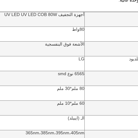
أجهزة التجفيف UV LED UV LED COB 80W
80واط
الأشعة فوق البنفسجية
لديود
LG
6565 نوع smd
80 ملم*30 ملم
60 ملم*10 ملم
الـ (ايبيلد)
365nm،385nm،395nm،405nm