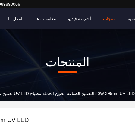
989898006
سية
منتجات
أشرطة فيديو
معلومات عنا
اتصل بنا
المنتجات
80W 395nm UV LED التصليح الصناعة الصين الجملة مصباح UV LED تصليح مجفف