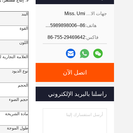
9: إنتاج مستقر، وحدة عالية.
جهات الاتصال:
Miss. Umi
البند
هاتف:
86--18926468268-15989898006
القوة
فاكس:
86-755-29469642
اللون
العلامة التجارية ل
نوع الديود
اتصل الآن
الحجم
راسلنا بالبريد الإلكتروني
حجم الضوء
مادة الشريحة
طول الموجة