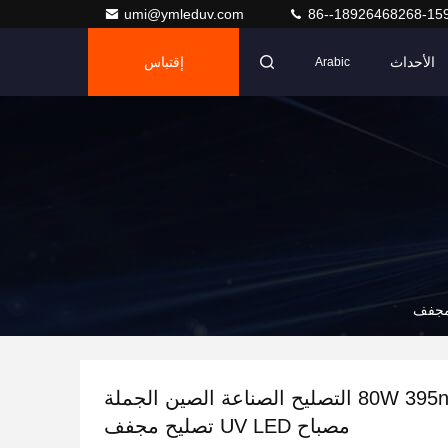
umi@ymleduv.com
86--18926468268-15
الأحداث
إقتباس
Arabic
80W 395nm UV LED التصليح الصناعة الصين الجملة
مصباح UV LED تصليح مجفف