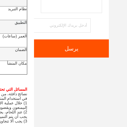
نظام التبريد
التطبيق
العمر (ساعات)
يرسل
الضمان
مكان المنشأ
المسائل التي تحتا
نصائح دافئة، من 
في استخدام المن
1) خلال عملية الاستخدام بأكملها، يجب على جميع الأشخاص الذين يتلامسون مباشرة مع UVLED اتخاذ تدابير
إلى
يمنعون ويقضون 
2) عند اللحام، يجب إيلاء الاهتمام إلى وقت اللحام ودرجة الحرارة،
يجب أن يتم التميي
3) يجب ألا تتجاوز المعايير الكهربائية مثل التيار والجهد القيم الاسمية.