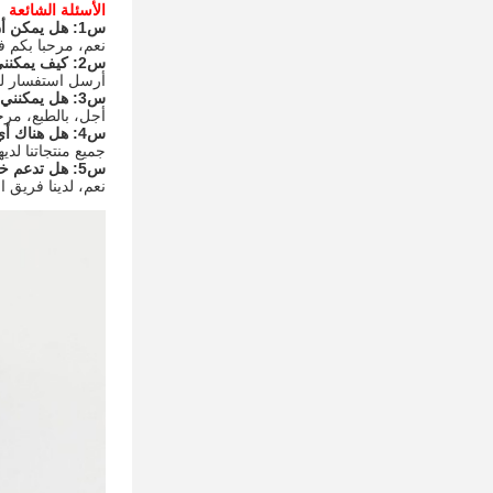
الأسئلة الشائعة
س1: هل يمكن أن نطلب صغيرة؟
نعم، مرحبا بكم ف
س2: كيف يمكنني الحصول على قائمة الأسعار الخاصة بك وكتالوج؟
أرسل استفسار لنا
س3: هل يمكنني الحصول على عينة للتحقق من الجودة قبل الطلبات الكبيرة؟
أجل، بالطبع، مرحب
س4: هل هناك أي شهادات لمنتجاتك؟
جميع منتجاتنا لديه
س5: هل تدعم خدمة OEM / ODM؟
نعم، لدينا فريق البح