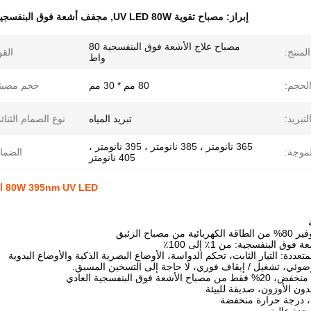
إبراز:
مصباح تقوية UV LED 80W
,
مجفف أشعة فوق البنفسجية 5nm
مصباح علاج الأشعة فوق البنفسجية 80
لمنتج:
القو
واط
لحجم:
80 مم * 30 مم
حجم مضيئة
بريد:
تبريد المياه
نوع الصمام الثنائ
365 نانومتر ، 385 نانومتر ، 395 نانومتر ،
موجة:
الضما
405 نانومتر
80W 395nm UV LED التصليح الصناعة الصين الجملة مصباح UV LED تصليح مجفف