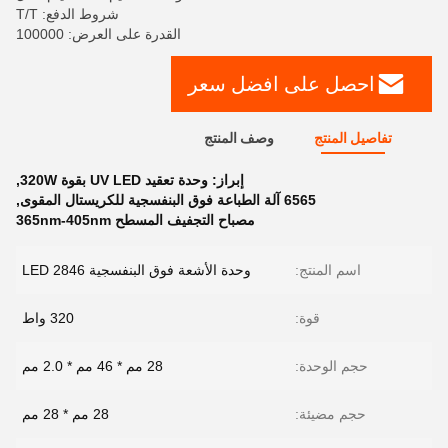
شروط الدفع: T/T
القدرة على العرض: 100000
احصل على افضل سعر
تفاصيل المنتج
وصف المنتج
إبراز:
وحدة تعقيد UV LED بقوة 320W
,
6565 آلة الطباعة فوق البنفسجية للكريستال المقوى
,
مصباح التجفيف المسطح 365nm-405nm
اسم المنتج:
وحدة الأشعة فوق البنفسجية LED 2846
قوة:
320 واط
حجم الوحدة:
28 مم * 46 مم * 2.0 مم
حجم مضيئة:
28 مم * 28 مم