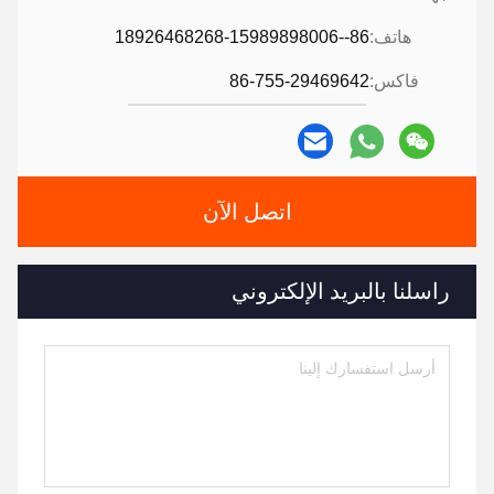
هاتف:
86--18926468268-15989898006
فاكس:
86-755-29469642
اتصل الآن
راسلنا بالبريد الإلكتروني