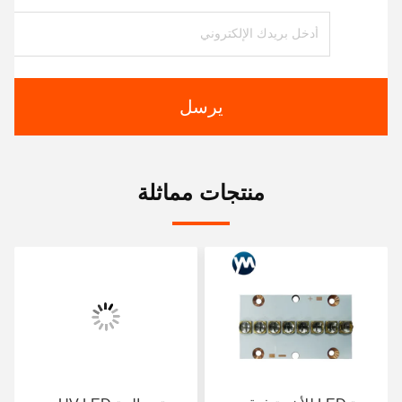
يرسل
منتجات مماثلة