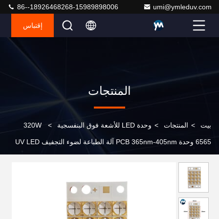
86--18926468268-15989898006
umi@ymleduv.com
إقتباس
المنتجات
بيت
>
المنتجات
>
وحدة LED للأشعة فوق البنفسجية
>
320W
6565 وحدة PCB 365nm-405nm آلة الطباعة لضوء التجفيف UV LED
flatbed