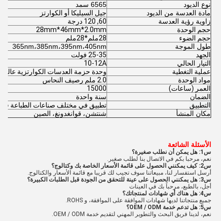
نوع الديود
6565 سمد
مادة العدسة من الديود
جيل السيليكا أو الكوارتز
زاوية رؤية العدسة
60, 120 درجة
حجم الوحدة
28mm*46mm*2.0mm
حجم الضوء
28ملم*28ملم
طول الموجة
365nm،385nm،395nm،405nm
الجهد
25-35 فولت
التيار الحالي
10-12A
عملية التغطية
وحدة حزمة العدسات الكوارتزية عالية ا
مواد الوحدة
2.0 ملم رصيف النحاس
العمر (ساعات)
15000
الضمان
سنة واحدة
التطبيق
تطبيق في مختلف صناعات الطباعة فوق ا
مكان المنشأ
شنتشن، قوانغدونغ، الصين
الأسئلة الشائعة
س1: هل يمكن أن نطلب صغيرة؟
نعم، مرحبا بكم في الاتصال بنا لطلب صغير.
س2: كيف يمكنني الحصول على قائمة الأسعار الخاصة بك وكتالوج؟
أرسل استفسار لنا، مبيعاتنا سوف تجيب لك قريبا مع قائمة الأسعار والكتالوج.
س3: هل يمكنني الحصول على عينة للتحقق من الجودة قبل الطلبات الكبيرة؟
أجل، بالطبع، مرحباً بك في العينات
س4: هل هناك أي شهادات لمنتجاتك؟
جميع منتجاتنا لديها شهادات الموافقة على الموافقة، و ROHS.
س5: هل تدعم خدمة OEM / ODM؟
نعم، لدينا فريق البحث والتطوير المهني لتقديم خدمة OEM / ODM.