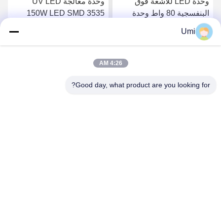
وحدة LED للأشعة فوق
وحدة معالجة UV LED
البنفسجية 80 واط وحدة
150W LED SMD 3535
LED ضوء الأشعة فوق
رقاقة UV LED نظام معالجة
Umi
البنفسجية حبر علاج طباعة
طباعة عدسة كوارتز
احصل على افضل سعر
احصل على افضل سعر
صناعات الكوارتز عدسة
4:26 AM
Good day, what product are you looking for?
shenzhen yuanming co., ltd
umi@ymleduv.com
86--18926468268-15989898006
الطابق الثالث، المبنى 2، منطقة جينغشينغ الصناعية، رقم 119
شارع هوافان، شارع دالانغ، منطقة لونغهوا، شنشن، 518109