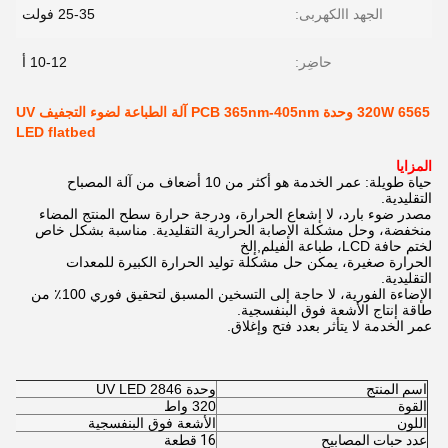
الجهد االكهربى:
25-35 فولت
حاضِر:
10-12 أ
320W 6565 وحدة PCB 365nm-405nm آلة الطباعة لضوء التجفيف UV
LED flatbed
المزايا
حياة طويلة: عمر الخدمة هو أكثر من 10 أضعاف من آلة المصباح
التقليدية.
مصدر ضوء بارد، لا إشعاع الحرارة، ودرجة حرارة سطح المنتج المضاء
منخفضة، وحل مشكلة الإصابة الحرارية التقليدية. مناسبة بشكل خاص
لختم حافة LCD، طباعة الفيلم,إلخ
الحرارة صغيرة، يمكن حل مشكلة توليد الحرارة الكبيرة للمعدات
التقليدية.
الإضاءة الفورية، لا حاجة إلى التسخين المسبق لتحقيق فوري 100٪ من
طاقة إنتاج الأشعة فوق البنفسجية.
عمر الخدمة لا يتأثر بعدد فتح وإغلاق.
اسم المنتج
وحدة UV LED 2846
القوة
320 واط
اللون
الأشعة فوق البنفسجية
عدد حبات المصابيح
16 قطعة