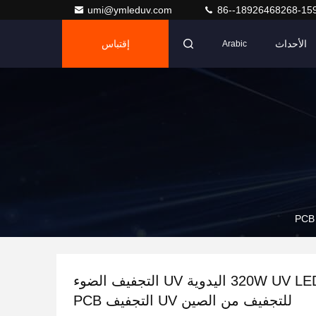
umi@ymleduv.com
86--18926468268-15
الأحداث
إقتباس
Arabic
320W UV LED Module اليدوية UV التجفيف الضوء
للتجفيف من الصين UV التجفيف PCB