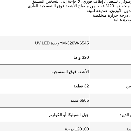
YM-320W-6545
وحدة UV LED
320 واط
الأشعة فوق البنفسجية
يح
32 قطعة
6565 سمد
الديود
جيل السيليكا أو الكوارتز
سة
60, 120 درجة