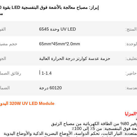
إبراز:
مصباح معالجة بالأشعة فوق البنفسجية LED بقوة 320 واط
مص
لمنتج:
UV LED وحدة 6545
القو
وحدة:
65mm*45mm*2.0mm
حجم مضيئة
تغليف:
حزمة عدسة كوارتز درجة الحرارة العالية
الجه
حاضِر:
1-1.4 أ
رقائق الصما
عدسة:
60120 درجة
الضما
320W UV LED Module اليدوية UV التجفيف الضوء للتجفيف من الصين UV التجفيف PCB
المزايا