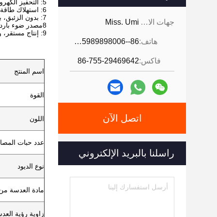
5: التحفيز الكهروضوئي، تشغيل / إيقاف فوري، لا حاجة إلى التسخين المسبق.
6: استهلاك طاقة منخفض، 20% فقط من مصباح الأشعة فوق البنفسجية العادي
7: بدون الزئبق، بدون الأوزون، صديقة للبيئة
جهات الاتصال:
Miss. Umi
8مصدر ضوء بارد، درجة حرارة منخفضة
9: إنتاج مستقر، وحدة عالية.
هاتف:
86--18926468268-15989898006
فاكس:
86-755-29469642
اسم المنتج
القوة
اتصل الآن
اللون
عدد حبات المصاب
راسلنا بالبريد الإلكتروني
نوع الديود
مادة العدسة من 
زاوية رؤية العد