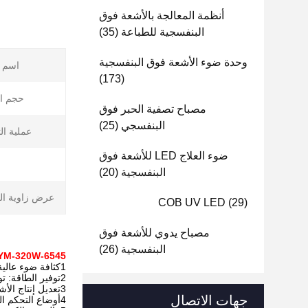
أنظمة المعالجة بالأشعة فوق
البنفسجية للطباعة
(35)
وحدة ضوء الأشعة فوق البنفسجية
اسم ا
(173)
حجم ال
مصباح تصفية الحبر فوق
البنفسجي
(25)
عملية ال
ضوء العلاج LED للأشعة فوق
البنفسجية
(20)
عرض زاوية ال
COB UV LED
(29)
مصباح يدوي للأشعة فوق
البنفسجية
(26)
YM-320W-6545
1كثافة ضوء عالية
2توفير الطاقة: توفير 80% من الطاقة الكهربائية من مصباح الزئبق
3تعديل إنتاج الأشعة فوق البنفسجية: من 5٪ إلى 100٪
جهات الاتصال
4أوضاع التحكم المتعددة: التيار الثابت، تحكم الدواسة، الأوضاع البصرية الذكية والأوضاع اليدوية