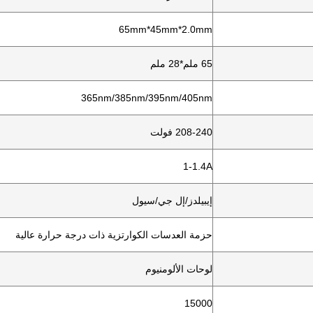
65mm*45mm*2.0mm
65 ملم*28 ملم
365nm/385nm/395nm/405nm
208-240 فولت
1-1.4A
إيبيلدز/إل جي/سيول
حزمة العدسات الكوارتزية ذات درجة حرارة عالية
لوحات الألومنيوم
15000