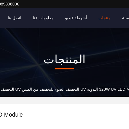
989898006
سية
منتجات
أشرطة فيديو
معلومات عنا
اتصل بنا
المنتجات
ة UV التجفيف الضوء للتجفيف من الصين UV التجفيف PCB